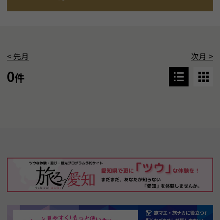
<
先月
次月
>
0
件