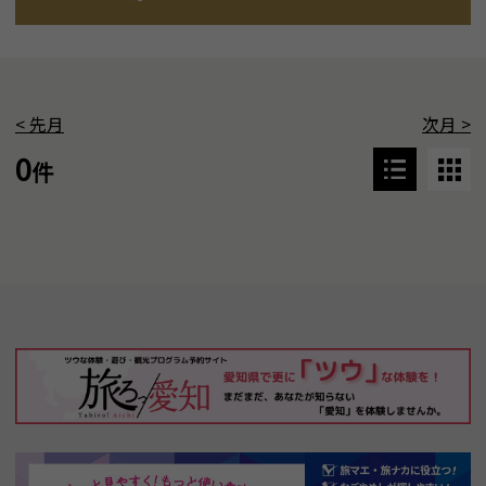
<
先月
次月
>
0
件