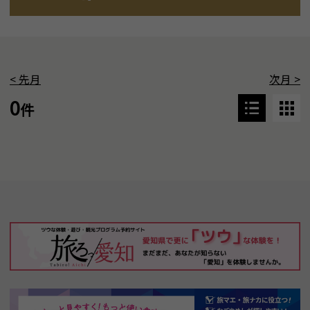
<
先月
次月
>
0
件