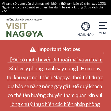
Vì đang sử dụng bản dịch máy nên không thể đảm bảo độ chính xác 100%.
Ngoài ra, có thể có một số phần như danh từ riêng không được dịch chính
xác.
NGôN NGữ
Important Notices
【Để có một chuyến đi thoải mái và an toàn:
Xin lưu ý phòng tránh say nắng】Hôm nay,
tại khu vực nội thành Nagoya, thời tiết được
dự báo sẽ nắng nóng gay gắt. Để quý khách
có thể tận hưởng chuyến tham quan, xin vui
lòng chú ý thực hiện các biện pháp phòng