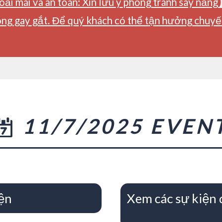
ải mái và an toàn: Xin lưu ý phòng tránh say nắng
ng gay gắt. Để quý khách có thể tận hưởng chuyến 
11/7/2025 EVEN
ện
Xem các sự kiện 