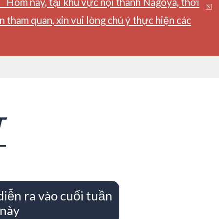
】Hôm nay, tại khu vực nội thành Nagoya, thời
tham quan, xin vui lòng chú ý thực hiện các
T
diễn ra vào cuối tuần
này