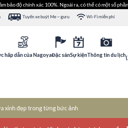
ảm bảo độ chính xác 100%. Ngoài ra, có thể có một số phần
h
Tuyến xe buýt Me ~ guru
Wi-Fi miễn phí
c hấp dẫn của Nagoya
Đặc sản
Sự kiện
Thông tin du lịch
a xinh đẹp trong từng bức ảnh