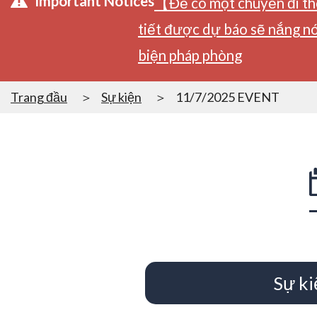
Important Notices
【Để có một chuyến đi tho
tiết được dự báo sẽ nắng nó
biện pháp phòng
Trang đầu
Sự kiện
11/7/2025 EVENT
Sự ki