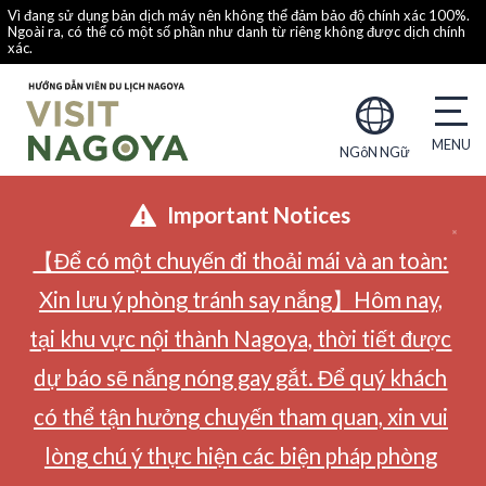
Vì đang sử dụng bản dịch máy nên không thể đảm bảo độ chính xác 100%.
Ngoài ra, có thể có một số phần như danh từ riêng không được dịch chính
xác.
NGôN NGữ
Important Notices
【Để có một chuyến đi thoải mái và an toàn:
Xin lưu ý phòng tránh say nắng】Hôm nay,
tại khu vực nội thành Nagoya, thời tiết được
dự báo sẽ nắng nóng gay gắt. Để quý khách
có thể tận hưởng chuyến tham quan, xin vui
lòng chú ý thực hiện các biện pháp phòng