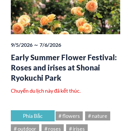
9/5/2026 ～ 7/6/2026
Early Summer Flower Festival:
Roses and irises at Shonai
Ryokuchi Park
Chuyến du lịch này đã kết thúc.
Phía Bắc
# flowers
# nature
# outdoor
# roses
# irises