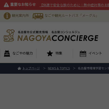
重要なお知らせ
【快適で安全な旅のために：熱中症対策のお
観光案内所
なごや観光ルートバス「メーグル」
なごやの魅力
特集
イベント
トップページ
NEWS & TOPICS
名古屋市環境学習セン