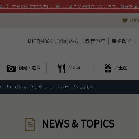
願い】 本日の名古屋市内は、厳しい暑さが予想されています。観光を楽
お気
MICE開催をご検討の方
教育旅行
産業観光
観光・遊ぶ
グルメ
お土産
ター「エコパルなごや」がリニューアルオープンしました！
NEWS & TOPICS