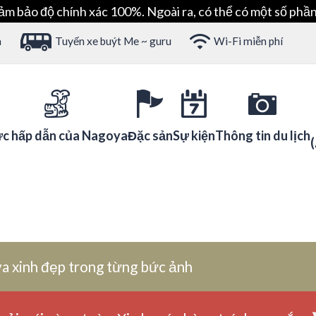
ảm bảo độ chính xác 100%. Ngoài ra, có thể có một số phần
h
Tuyến xe buýt Me ~ guru
Wi-Fi miễn phí
c hấp dẫn của Nagoya
Đặc sản
Sự kiện
Thông tin du lịch
a xinh đẹp trong từng bức ảnh