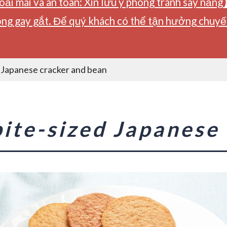
ải mái và an toàn: Xin lưu ý phòng tránh say nắng
ng gay gắt. Để quý khách có thể tận hưởng chuyến 
d Japanese cracker and bean
bite-sized Japanese