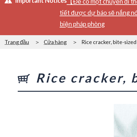
Important Notices
【Để có một chuyến đi tho
tiết được dự báo sẽ nắng nó
biện pháp phòng
Trang đầu
Cửa hàng
Rice cracker, bite-size
Rice cracker, 