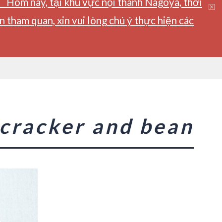
】Hôm nay, tại khu vực nội thành Nagoya, thời
tham quan, xin vui lòng chú ý thực hiện các
 cracker and bean