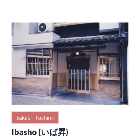
Sakae – Fushimi
Ibasho (いば昇)