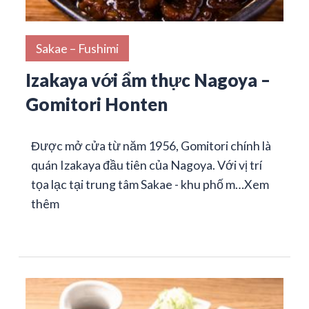
Sakae – Fushimi
Izakaya với ẩm thực Nagoya –
Gomitori Honten
Được mở cửa từ năm 1956, Gomitori chính là
quán Izakaya đầu tiên của Nagoya. Với vị trí
tọa lạc tại trung tâm Sakae - khu phố m…
Xem
thêm