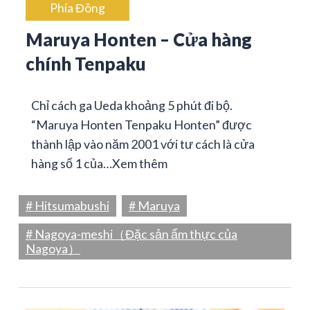
Phía Đông
Maruya Honten – Cửa hàng
chính Tenpaku
Chỉ cách ga Ueda khoảng 5 phút đi bộ.
“Maruya Honten Tenpaku Honten” được
thành lập vào năm 2001 với tư cách là cửa
hàng số 1 của…
Xem thêm
# Hitsumabushi
# Maruya
# Nagoya-meshi（Đặc sản ẩm thực của
Nagoya）