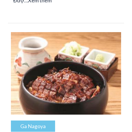
Đượ…
Xem thêm
Ga Nagoya