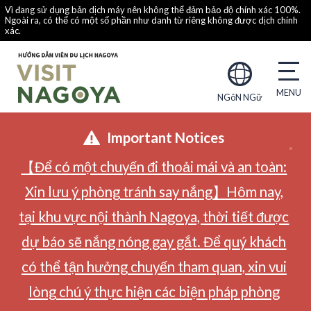
Vì đang sử dụng bản dịch máy nên không thể đảm bảo độ chính xác 100%.
Ngoài ra, có thể có một số phần như danh từ riêng không được dịch chính
xác.
NGôN NGữ
Important Notices
【Để có một chuyến đi thoải mái và an toàn:
Xin lưu ý phòng tránh say nắng】Hôm nay,
tại khu vực nội thành Nagoya, thời tiết được
dự báo sẽ nắng nóng gay gắt. Để quý khách
có thể tận hưởng chuyến tham quan, xin vui
lòng chú ý thực hiện các biện pháp phòng