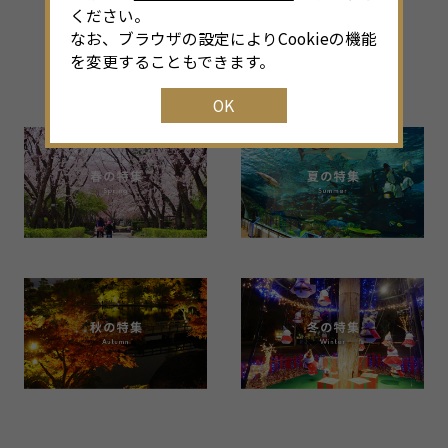
ください。
その他のシーズン特集
なお、ブラウザの設定によりCookieの機能
を変更することもできます。
Back Number
OK