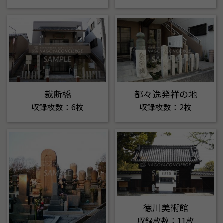
裁断橋
都々逸発祥の地
収録枚数：6枚
収録枚数：2枚
徳川美術館
収録枚数：11枚