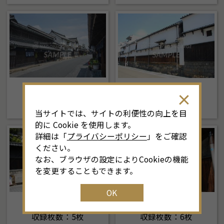
有松
四間道
収録枚数：7枚
収録枚数：12枚
当サイトでは、サイトの利便性の向上を目
的に Cookie を使用します。
詳細は「
プライバシーポリシー
」をご確認
ください。
なお、ブラウザの設定によりCookieの機能
を変更することもできます。
OK
白壁・主税
中小田井
収録枚数：5枚
収録枚数：6枚