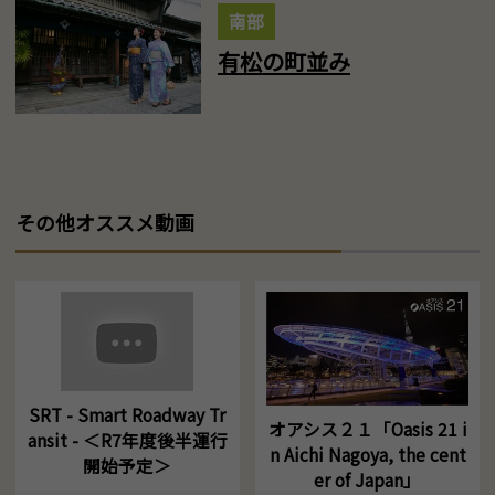
南部
有松の町並み
その他オススメ動画
SRT - Smart Roadway Tr
オアシス２１「Oasis 21 i
ansit - ＜R7年度後半運行
n Aichi Nagoya, the cent
開始予定＞
er of Japan」