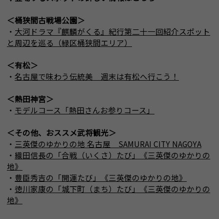
＜桶狭間古戦場公園＞
・
大河ドラマ『麒麟がくる』紀行第二十一回紹介スポット
と周辺を巡る（緑区桶狭間エリア）
＜有松＞
・
名古屋で味わう伝統美 週末は有松へ行こう！
＜熱田神宮＞
・
モデルコース「熱田さんお参りコース」
＜その他、おススメ武将観光＞
・
三英傑のゆかりの地 名古屋 SAMURAI CITY NAGOYA
・
織田信長の「合戦（いくさ）たび」《三英傑のゆかりの
地》
・
豊臣秀吉の「開運たび」《三英傑のゆかりの地》
・
徳川家康の「城下町（まち）たび」《三英傑のゆかりの
地》