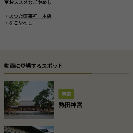
▼おススメなごやめし
・
あつた蓬莱軒 本店
・
なごやめし
動画に登場するスポット
南部
熱田神宮