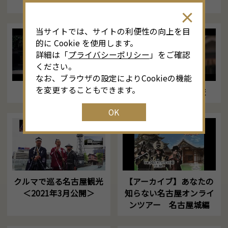
（2023年1月・冬編）
当サイトでは、サイトの利便性の向上を目
的に Cookie を使用します。
詳細は「
プライバシーポリシー
」をご確認
ください。
なお、ブラウザの設定によりCookieの機能
を変更することもできます。
Spring in NAGOYA
名古屋神社めぐり旅
OK
クルマで巡る名古屋観光
【アーカイブ】あなたの
＜2021年3月公開＞
知らない名古屋オンライ
ンツアー 名古屋城編