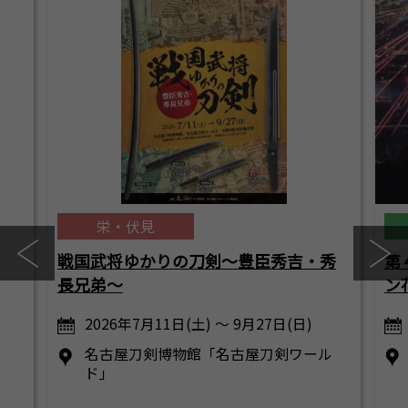
栄・伏見
戦国武将ゆかりの刀剣～豊臣秀吉・秀
第
長兄弟～
ン
2026年7月11日(土) ～ 9月27日(日)
名古屋刀剣博物館「名古屋刀剣ワール
ド」