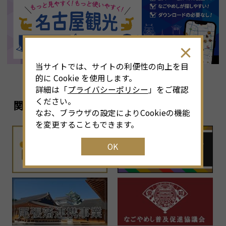
8
月
<<
2026年
>>
土
日
月
火
水
木
金
土
4
26
27
28
29
30
31
1
3
当サイトでは、サイトの利便性の向上を目
11
2
3
4
5
6
7
8
6
的に Cookie を使用します。
詳細は「
プライバシーポリシー
」をご確認
18
9
10
11
12
13
14
15
1
ください。
関連リンク
なお、ブラウザの設定によりCookieの機能
25
16
17
18
19
20
21
22
2
を変更することもできます。
OK
1
23
24
25
26
27
28
29
2
30
31
1
2
3
4
5