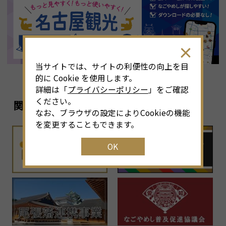
8
月
<<
2026年
>>
土
日
月
火
水
木
金
土
4
26
27
28
29
30
31
1
3
当サイトでは、サイトの利便性の向上を目
11
2
3
4
5
6
7
8
6
的に Cookie を使用します。
詳細は「
プライバシーポリシー
」をご確認
18
9
10
11
12
13
14
15
1
ください。
関連リンク
なお、ブラウザの設定によりCookieの機能
25
16
17
18
19
20
21
22
2
を変更することもできます。
OK
1
23
24
25
26
27
28
29
2
30
31
1
2
3
4
5