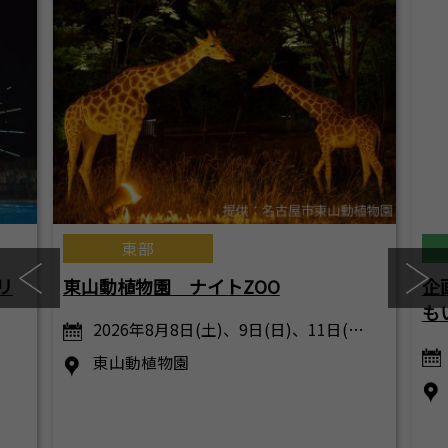
東部
リ
東山動植物園 ナイトZOO
企
も
2026年8月8日(土)、9日(日)、11日(…
東山動植物園