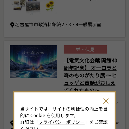
名古屋市市政資料館第2・3・4一般展示室
栄・伏見
【電気文化会館 開館40
周年記念】 オーロラと
8
森のものがたり展 ～ヒ
月
<<
2026年
>>
ュッゲと童話がおしえ
土
日
月
火
水
木
金
土
てくれたもの～
4
26
27
28
29
30
31
1
3
2026年7月11日(土) ～
当サイトでは、サイトの利便性の向上を目
8月30日(日)
11
2
3
4
5
6
7
8
6
的に Cookie を使用します。
詳細は「
プライバシーポリシー
」をご確認
電気文化会館 5階 イベントホール／東・西ギャ
18
9
10
11
12
13
14
15
1
ください。