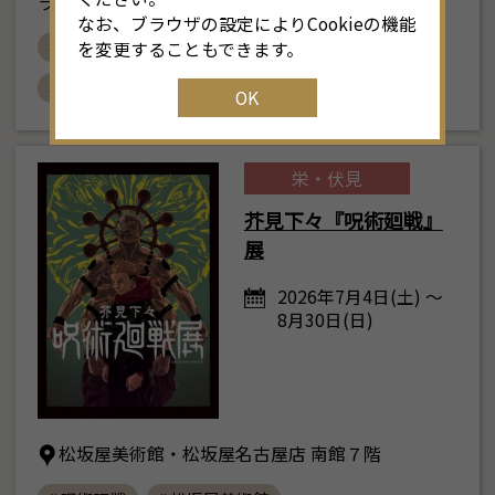
ラリー （愛知県名古屋市中区栄2丁目2-5）
なお、ブラウザの設定によりCookieの機能
# 電気文化会館
# オーロラと森のものがたり展
25
16
17
18
19
20
21
22
2
を変更することもできます。
# 北欧
# おすすめ
OK
1
23
24
25
26
27
28
29
2
30
31
1
2
3
4
5
栄・伏見
芥見下々『呪術廻戦』
展
2026年7月4日(土) ～
8月30日(日)
松坂屋美術館・松坂屋名古屋店 南館７階