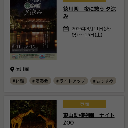
徳川園 夜に憩う 夕涼
み
2026年8月11日(火･
祝) ～ 15日(土)
徳川園
# 体験
# 演奏会
# ライトアップ
# おすすめ
東部
東山動植物園 ナイト
ZOO