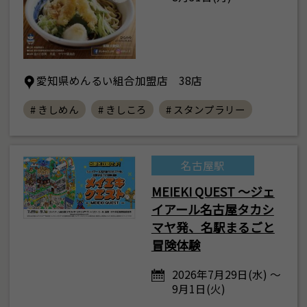
愛知県めんるい組合加盟店 38店
# きしめん
# きしころ
# スタンプラリー
名古屋駅
MEIEKI QUEST ～ジェ
イアール名古屋タカシ
マヤ発、名駅まるごと
冒険体験
2026年7月29日(水) ～
9月1日(火)