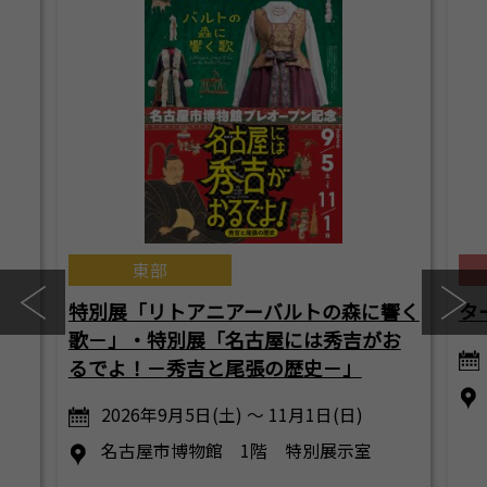
東部
特別展「リトアニアーバルトの森に響く
タ
歌－」・特別展「名古屋には秀吉がお
るでよ！－秀吉と尾張の歴史－」
2026年9月5日(土) ～ 11月1日(日)
名古屋市博物館 1階 特別展示室