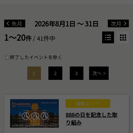
2026年8月1日 ～ 31日
先月
次月
1～20
件
/ 41件中
終了したイベントを除く
1
2
3
次へ >
複数エリア
888の日を記念した取
り組み