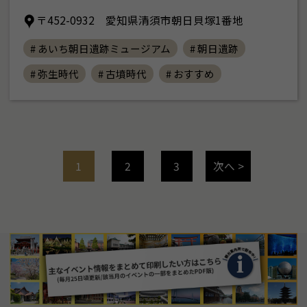
〒452-0932 愛知県清須市朝日貝塚1番地
# あいち朝日遺跡ミュージアム
# 朝日遺跡
# 弥生時代
# 古墳時代
# おすすめ
1
2
3
次へ >