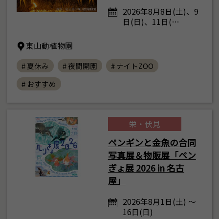
2026年8月8日(土)、9
日(日)、11日(…
東山動植物園
# 夏休み
# 夜間開園
# ナイトZOO
# おすすめ
栄・伏見
ペンギンと金魚の合同
写真展＆物販展「ペン
ぎょ展 2026 in 名古
屋」
2026年8月1日(土) ～
16日(日)