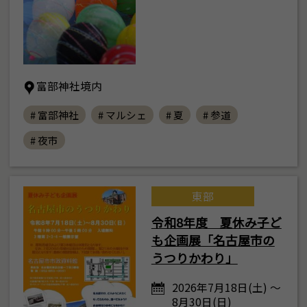
富部神社境内
# 富部神社
# マルシェ
# 夏
# 参道
# 夜市
東部
令和8年度 夏休み子ど
も企画展「名古屋市の
うつりかわり」
2026年7月18日(土) ～
8月30日(日)