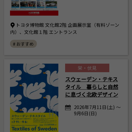
トヨタ博物館 文化館2階 企画展示室（有料ゾーン
内）、文化館１階 エントランス
# おすすめ
栄・伏見
スウェーデン・テキス
タイル 暮らしと自然
に息づく北欧デザイン
2026年7月11日(土) ～
9月6日(日)