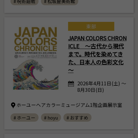
# 呪術廻戦
# 松坂屋美術館
東部
JAPAN COLORS CHRON
ICLE ～古代から現代
まで。時代を染めてき
た、日本人の色彩文化
～
2026年4月11日(土) ～
8月30日(日)
ホーユーヘアカラーミュージアム1階企画展示室
# ホーユー
# hoyu
# おすすめ