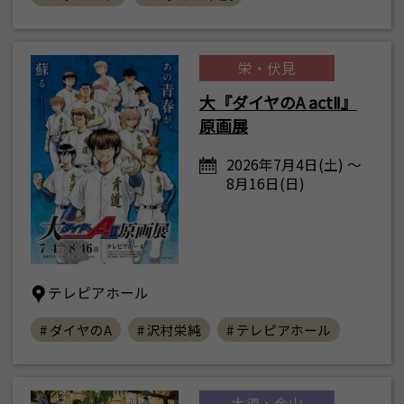
栄・伏見
大『ダイヤのA actⅡ』
原画展
2026年7月4日(土) ～
8月16日(日)
テレピアホール
# ダイヤのA
# 沢村栄純
# テレピアホール
大須・金山