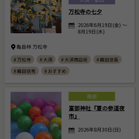
万松寺の七夕
2026年6月19日(金) ～
8月19日(水)
亀岳林 万松寺
# 万松寺
# 大須
# 大須商店街
# 織田信長
# 織田信秀
# おすすめ
南部
富部神社『夏の参道夜
市』
2026年8月30日(日)