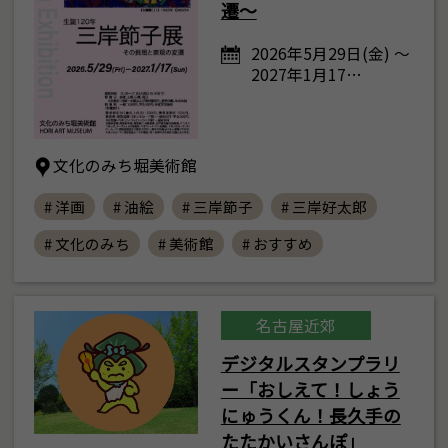
遷～
2026年5月29日(金) ～
2027年1月17…
文化のみち堀美術館
# 洋画
# 油絵
# 三岸節子
# 三岸好太郎
# 文化のみち
# 美術館
# おすすめ
名古屋近郊
デジタルスタンプラリ
ー「おしえて！しょう
にゅうくん！長久手の
たたかいさんぽ」