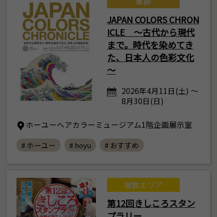
東部
JAPAN COLORS CHRON
ICLE ～古代から現代
まで。時代を染めてき
た、日本人の色彩文化
～
2026年4月11日(土) ～
8月30日(日)
ホーユーヘアカラーミュージアム1階企画展示室
# ホーユー
# hoyu
# おすすめ
複数エリア
第12回きしころスタン
プラリー