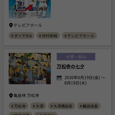
テレピアホール
# ダイヤのA
# 沢村栄純
# テレピアホール
大須・金山
万松寺の七夕
2026年6月19日(金) ～
8月19日(水)
亀岳林 万松寺
# 万松寺
# 大須
# 大須商店街
# 織田信長