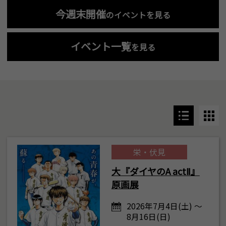
今週末開催
のイベントを見る
イベント一覧
を見る
栄・伏見
大『ダイヤのA actⅡ』
原画展
2026年7月4日(土) ～
8月16日(日)