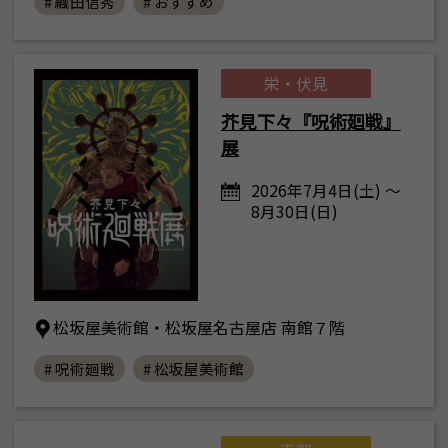
# 織田信秀
# おすすめ
栄・伏見
芥見下々『呪術廻戦』
展
2026年7月4日(土) ～
8月30日(日)
松坂屋美術館・松坂屋名古屋店 南館７階
# 呪術廻戦
# 松坂屋美術館