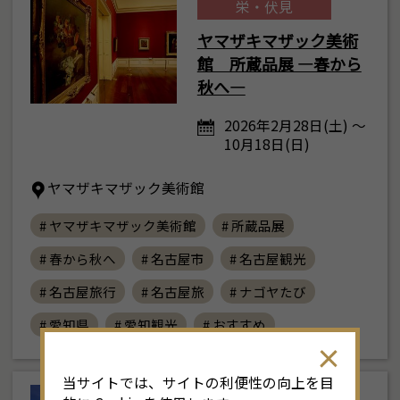
栄・伏見
ヤマザキマザック美術
館 所蔵品展 ―春から
秋へ―
2026年2月28日(土) ～
10月18日(日)
ヤマザキマザック美術館
# ヤマザキマザック美術館
# 所蔵品展
# 春から秋へ
# 名古屋市
# 名古屋観光
# 名古屋旅行
# 名古屋旅
# ナゴヤたび
# 愛知県
# 愛知観光
# おすすめ
当サイトでは、サイトの利便性の向上を目
西部