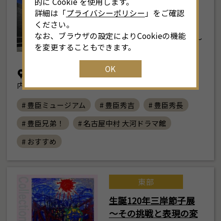
的に Cookie を使用します。
詳細は「
プライバシーポリシー
」をご確認
豊臣ミュージアム
ください。
なお、ブラウザの設定によりCookieの機能
2026年1月26日(月) ～
を変更することもできます。
2027年1月11…
OK
名古屋市中村区中村町木下屋敷23-1（中村公園
内）
# 豊臣ミュージアム
# 豊臣秀吉
# 豊臣秀長
# 豊臣兄弟！
# 名古屋中村 大河ドラマ館
# おすすめ
東部
生誕120年三岸節子展
～その挑戦と表現の変