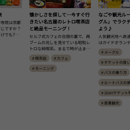
旅
懐かしさを探して…今すぐ行
なごや観光ル
きたい名古屋のレトロ喫茶店
グル」でラク
や寺院は京都
と絶品モーニング！
よう♪
存じですか？
けでも7…
セルフ式カフェの台頭の裏で、再
人気観光地へ直
ブームの兆しを見せている昭和レ
はガイドボラン
トロな純喫茶。まるで時が止ま…
# メーグル
# 喫茶店
# カフェ
# チケットの買
# モーニング
# バスの乗り方
# ルートバスの
# 1DAYチケッ
# 産業観光