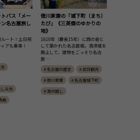
ートバス「メー
徳川家康の「城下町（まち）
チン名古屋旅し
たび」《三英傑のゆかりの
地》
通ルート！土日祝
1610年（慶長15年）に西の砦と
ティアも乗車！
して築かれた名古屋城。清須城を
廃止して、建物をごっそり名古
屋…
い方
# 名古屋の歴史
# 武将観光
# 徳川家康
# 名古屋城下町
楽しみ方
# 清州越し
ト特典