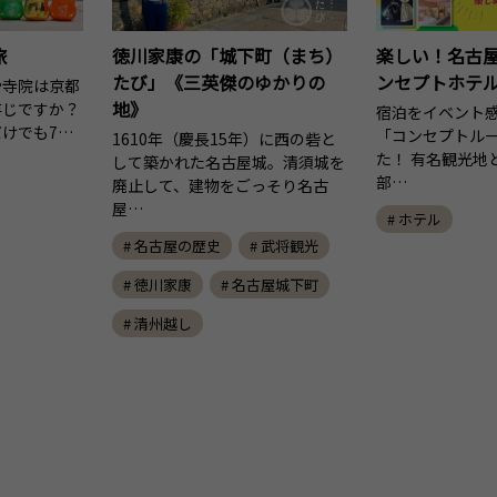
旅
徳川家康の「城下町（まち）
楽しい！名古
たび」《三英傑のゆかりの
ンセプトホテ
や寺院は京都
地》
存じですか？
宿泊をイベント
けでも7…
「コンセプトル
1610年（慶長15年）に西の砦と
た！ 有名観光地
して築かれた名古屋城。清須城を
部…
廃止して、建物をごっそり名古
屋…
# ホテル
# 名古屋の歴史
# 武将観光
# 徳川家康
# 名古屋城下町
# 清州越し