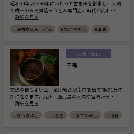
昭和39年以来50年にわたって古き味を継承し、大須
で唯一のみそ煮込みうどん専門店。時代が変わ…
詳細を見る
# 味噌煮込みうどん
# なごやめし
# 和食
大須・金山
三福
交通の便もよい上、金山総合駅南口を出て徒歩1分の
所に在ります。九州、鹿児島の大隅や宮崎から…
詳細を見る
# ひつまぶし
# うなぎ
# なごやめし
# 和食