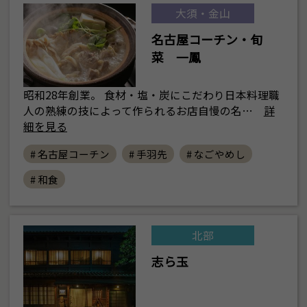
大須・金山
名古屋コーチン・旬
菜 一鳳
昭和28年創業。 食材・塩・炭にこだわり日本料理職
人の熟練の技によって作られるお店自慢の名…
詳
細を見る
# 名古屋コーチン
# 手羽先
# なごやめし
# 和食
北部
志ら玉