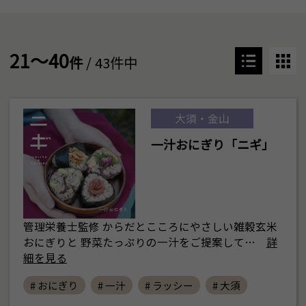
21～40
件
/ 43件中
大須・金山
一汁おにぎり「ニギ」
管理栄養士監修 からだとこころにやさしい雑穀玄米
おにぎりと 野菜たっぷりの一汁をご提案して…
詳
細を見る
# おにぎり
# 一汁
# ラッシー
# 大須