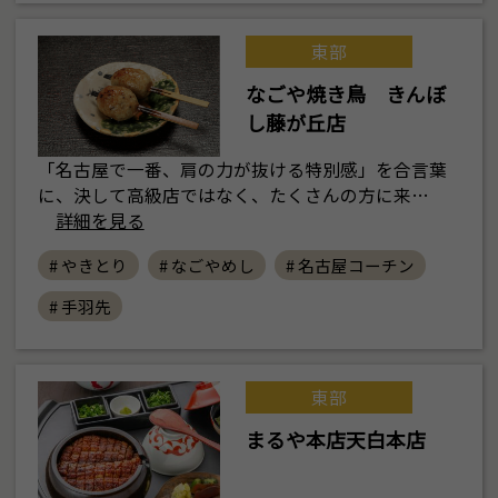
東部
なごや焼き鳥 きんぼ
し藤が丘店
「名古屋で一番、肩の力が抜ける特別感」を合言葉
に、決して高級店ではなく、たくさんの方に来…
詳細を見る
# やきとり
# なごやめし
# 名古屋コーチン
# 手羽先
東部
まるや本店天白本店