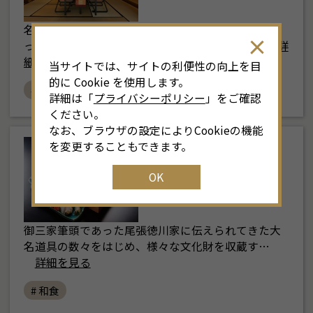
名古屋駅から地下鉄で三十分。かつては別荘地であ
った八事に、八勝館はあります。 門3棟を含む…
詳
細を見る
当サイトでは、サイトの利便性の向上を目
的に Cookie を使用します。
# 料亭
# 和食
詳細は「
プライバシーポリシー
」をご確認
ください。
なお、ブラウザの設定によりCookieの機能
を変更することもできます。
東部
徳川美術館 日本料
OK
理 宝善亭
御三家筆頭であった尾張徳川家に伝えられてきた大
名道具の数々をはじめ、様々な文化財を収蔵す…
詳細を見る
# 和食