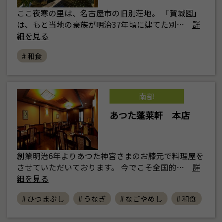
ここ夜寒の里は、名古屋市の旧別荘地。 「賀城園」
は、もと当地の豪族が明治37年頃に建てた別…
詳
細を見る
# 和食
南部
あつた蓬莱軒 本店
創業明治6年よりあつた神宮さまのお膝元で料理屋を
させていただいております。 今でこそ全国的…
詳
細を見る
# ひつまぶし
# うなぎ
# なごやめし
# 和食