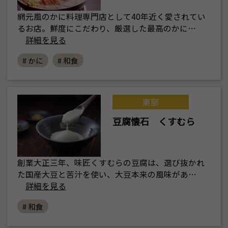
網元風のかに料理専門店として40年近く愛されてい
るお店。鮮度にこだわり、厳選した最高のかに…
詳細を見る
# かに
# 和食
東部
豆腐懐石 くすむら
創業大正三年、味匠くすむらの豆腐は、選び抜かれ
た国産大豆と苦汁を使い、大豆本来の風味があ…
詳細を見る
# 和食