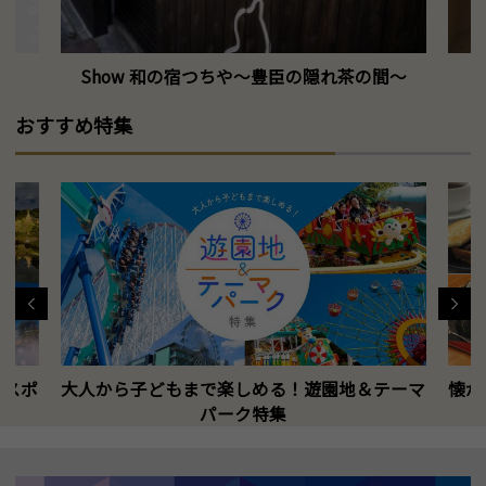
Show 和の宿つちや～豊臣の隠れ茶の間～
おすすめ特集
トスポ
大人から子どもまで楽しめる！遊園地＆テーマ
懐か
パーク特集