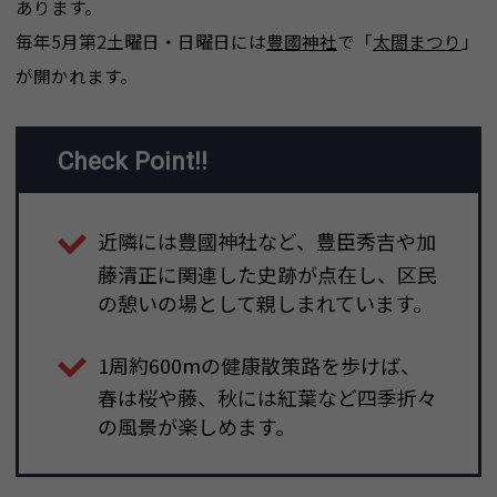
あります。
毎年5月第2土曜日・日曜日には
豊國神社
で「
太閤まつり
」
が開かれます。
Check Point!!
近隣には豊國神社など、豊臣秀吉や加
藤清正に関連した史跡が点在し、区民
の憩いの場として親しまれています。
1周約600mの健康散策路を歩けば、
春は桜や藤、秋には紅葉など四季折々
の風景が楽しめます。