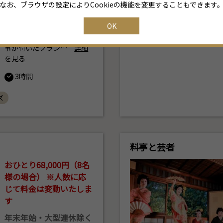
時間含め約200分
なお、ブラウザの設定によりCookieの機能を変更することもできます
プロポーズプランに高級レ
OK
ストラン「スカイレストラ
ンスターゲイト」でのお食
事が付いたプラン…
詳細
を見る
3時間
ズ
料亭と芸者
おひとり68,000円（8名
様の場合） ※人数に応
じて料金は変動いたしま
す
年末年始・大型連休除く