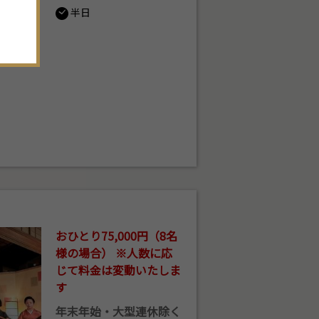
。
半日
おひとり75,000円（8名
様の場合） ※人数に応
じて料金は変動いたしま
す
年末年始・大型連休除く