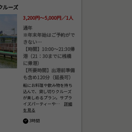
クルーズ
3,200円～5,000円／1人
通年
※年末年始はご予約がで
きない…
【時間】10:00〜21:30帰
港（21：30までに桟橋
に帰港）
【所要時間】出港前準備
も含め120分（延長可）
船にお料理や飲み物を持ち
込んで、貸し切りクルーズ
が楽しめるプラン。サプラ
イズパーティーや…
詳細
を見る
3時間