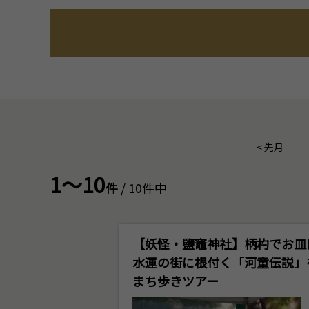
<
先月
1～10
件
/ 10件中
【妖怪・鹽竈神社】柄杓でお皿
水運の街に根付く「河童伝説」
まち歩きツアー