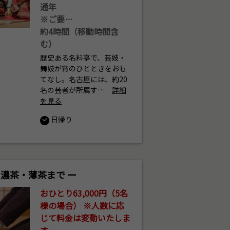
通年
※ご要…
約4時間（移動時間含
む）
歴史ある名料亭で、芸妓・
舞妓が宵のひとときをおも
てなし。名古屋には、約20
名の芸者が所属す…
詳細
を見る
日帰り
ら濃茶・薄茶まで ー
おひとり63,000円（5名
様の場合） ※人数に応
じて料金は変動いたしま
す