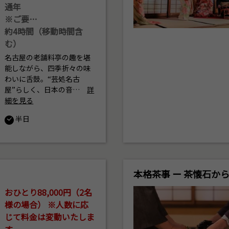
通年
※ご要…
約4時間（移動時間含
む）
名古屋の老舗料亭の趣を堪
能しながら、四季折々の味
わいに舌鼓。“芸処名古
屋”らしく、日本の音…
詳
細を見る
半日
本格茶事 ー 茶懐石か
おひとり88,000円（2名
様の場合） ※人数に応
じて料金は変動いたしま
す