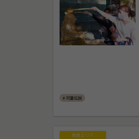
# 河童伝説
複数エリア