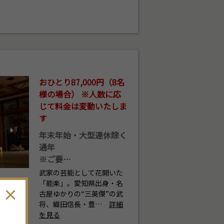
おひとり87,000円（8名
様の場合） ※人数に応
じて料金は変動いたしま
す
年末年始・大型連休除く
通年
※ご要…
武家の芸能として花開いた
「能楽」。愛知県出身・名
古屋ゆかりの“三英傑”の武
将、織田信長・豊…
詳細
を見る