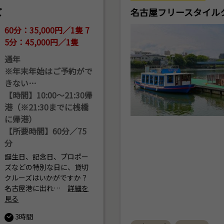
ズ
名古屋フリースタイル
60分：35,000円／1隻 7
5分：45,000円／1隻
通年
※年末年始はご予約がで
きない…
【時間】10:00～21:30帰
港（※21:30までに桟橋
に帰港）
【所要時間】60分／75
分
誕生日、記念日、プロポー
ズなどの特別な日に、貸切
クルーズはいかがですか？
名古屋港に出れ…
詳細を
見る
3時間