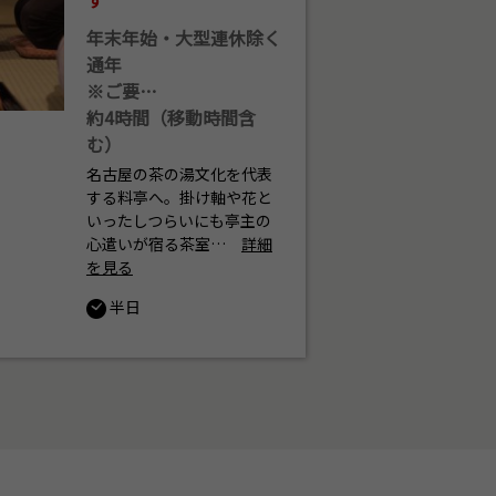
年末年始・大型連休除く
通年
※ご要…
約4時間（移動時間含
む）
名古屋の茶の湯文化を代表
する料亭へ。掛け軸や花と
いったしつらいにも亭主の
心遣いが宿る茶室…
詳細
を見る
半日