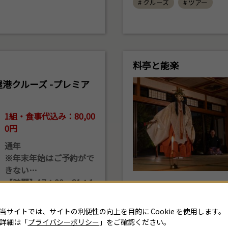
# クルーズ
# ツアー
料亭と能楽
港クルーズ -プレミア
1組・食事代込み：80,00
0円
通年
※年末年始はご予約がで
きない…
【時間】17：00〜21：1
5帰港（21：15までに桟
橋に帰港）
当サイトでは、サイトの利便性の向上を目的に Cookie を使用します。
【所要時間】移動・食事
詳細は「
プライバシーポリシー
」をご確認ください。