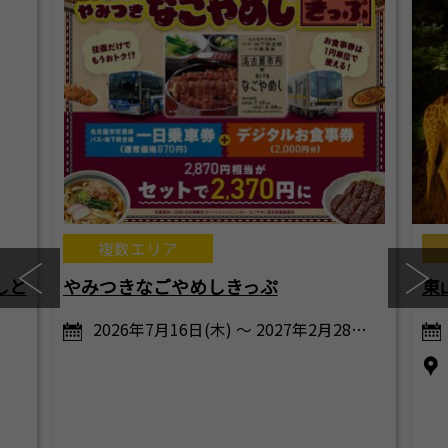
複数エリア
しと
やみつきなごやめしきっぷ
東
2026年7月16日(木) ～ 2027年2月28…