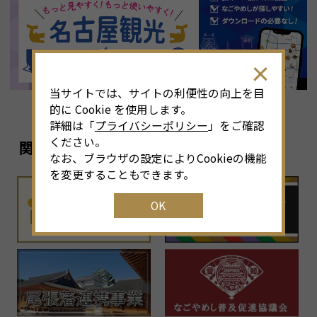
8
月
<<
2026年
>>
土
日
月
火
水
木
金
土
4
26
27
28
29
30
31
1
3
当サイトでは、サイトの利便性の向上を目
11
2
3
4
5
6
7
8
6
的に Cookie を使用します。
詳細は「
プライバシーポリシー
」をご確認
18
9
10
11
12
13
14
15
1
ください。
関連リンク
なお、ブラウザの設定によりCookieの機能
25
16
17
18
19
20
21
22
2
を変更することもできます。
OK
1
23
24
25
26
27
28
29
2
30
31
1
2
3
4
5