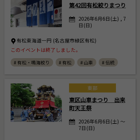
第42回有松絞りまつり
2026年6月6日(土) , 7
日(日)
有松東海道一円 (名古屋市緑区有松)
このイベントは終了しました。
# 有松・鳴海絞り
# 有松
# 山車
# 伝統
東部
東区山車まつり 出来
町天王祭
2026年6月6日(土) ～
7日(日)