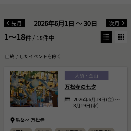
2026年6月1日 ～ 30日
先月
次月
1～18
件
/ 18件中
終了したイベントを除く
大須・金山
万松寺の七夕
2026年6月19日(金) ～
8月19日(水)
亀岳林 万松寺