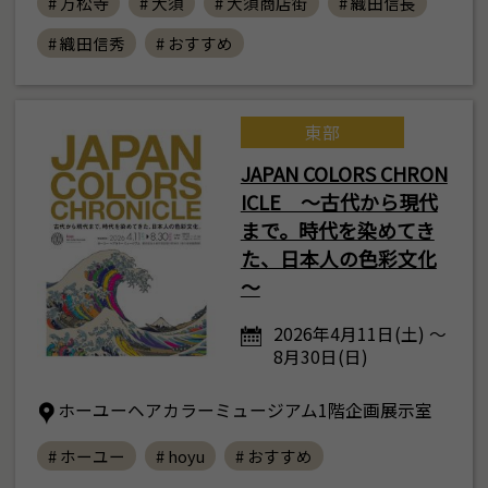
# 万松寺
# 大須
# 大須商店街
# 織田信長
# 織田信秀
# おすすめ
東部
JAPAN COLORS CHRON
ICLE ～古代から現代
まで。時代を染めてき
た、日本人の色彩文化
～
2026年4月11日(土) ～
8月30日(日)
ホーユーヘアカラーミュージアム1階企画展示室
# ホーユー
# hoyu
# おすすめ