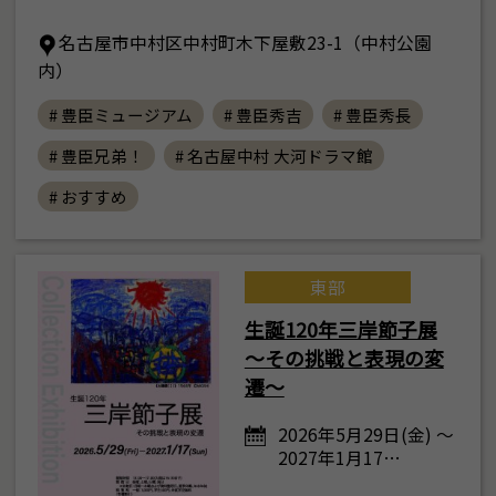
名古屋市中村区中村町木下屋敷23-1（中村公園
内）
# 豊臣ミュージアム
# 豊臣秀吉
# 豊臣秀長
# 豊臣兄弟！
# 名古屋中村 大河ドラマ館
# おすすめ
東部
生誕120年三岸節子展
～その挑戦と表現の変
遷～
2026年5月29日(金) ～
2027年1月17…