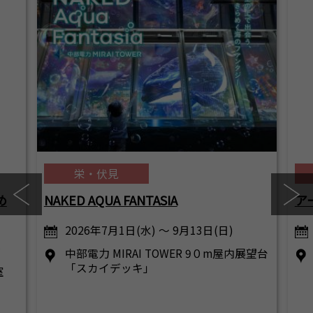
栄・伏見
め
NAKED AQUA FANTASIA
ア
2026年7月1日(水) ～ 9月13日(日)
…
中部電力 MIRAI TOWER 9０m屋内展望台
「スカイデッキ」
室