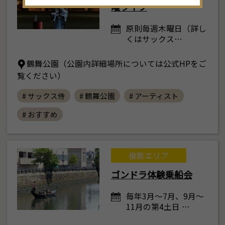
曜ライブ
30
31
1
2
3
4
5
原則毎週木曜日（詳し
くはサックス…
鶴舞公園（公園内詳細場所については公式HPをご
覧ください）
# サックス侍
# 鶴舞公園
# アーティスト
# おすすめ
複数エリア
ゴンドラ体験乗船会
毎年3月～7月、9月～
11月の第4土日 …