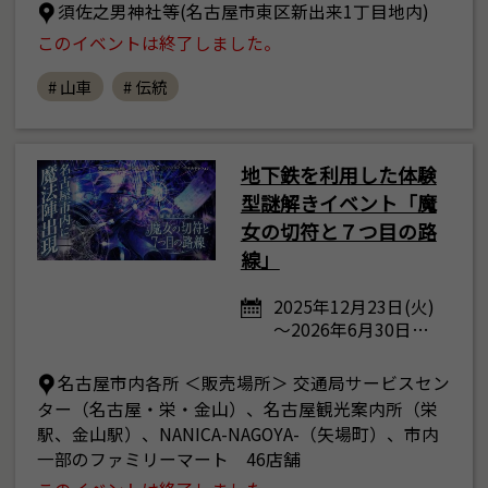
須佐之男神社等(名古屋市東区新出来1丁目地内)
このイベントは終了しました。
# 山車
# 伝統
地下鉄を利用した体験
型謎解きイベント「魔
女の切符と７つ目の路
線」
2025年12月23日(火)
～2026年6月30日…
名古屋市内各所 ＜販売場所＞ 交通局サービスセン
ター（名古屋・栄・金山）、名古屋観光案内所（栄
駅、金山駅）、NANICA-NAGOYA-（矢場町）、市内
一部のファミリーマート 46店舗