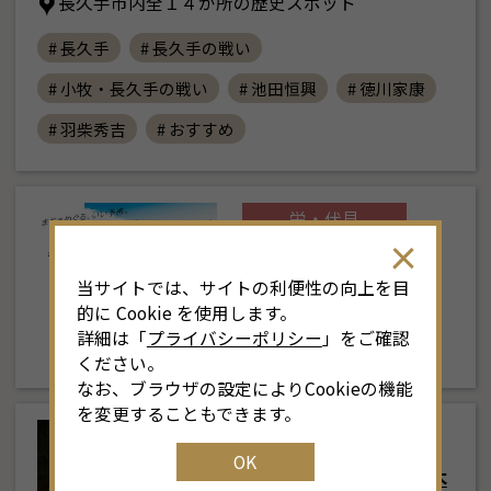
長久手市内全１４か所の歴史スポット
# 長久手
# 長久手の戦い
# 小牧・長久手の戦い
# 池田恒興
# 徳川家康
# 羽柴秀吉
# おすすめ
8
月
<<
2026年
>>
土
日
月
火
水
木
金
土
栄・伏見
4
26
27
28
29
30
31
1
3
ＳＲＴ運行中
当サイトでは、サイトの利便性の向上を目
★毎週、金、土、日、
11
2
3
4
5
6
7
8
6
的に Cookie を使用します。
月、運行中（火…
詳細は「
プライバシーポリシー
」をご確認
18
9
10
11
12
13
14
15
1
ください。
なお、ブラウザの設定によりCookieの機能
25
16
17
18
19
20
21
22
2
を変更することもできます。
東部
OK
1
23
24
25
26
27
28
29
2
サックス侍 鶴舞公園 木