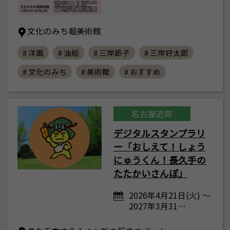
文化のみち堀美術館
# 洋画
# 油絵
# 三岸節子
# 三岸好太郎
# 文化のみち
# 美術館
# おすすめ
名古屋近郊
デジタルスタンプラリ
ー「おしえて！しょう
にゅうくん！長久手の
たたかいさんぽ」
2026年4月21日(火) ～
2027年3月31…