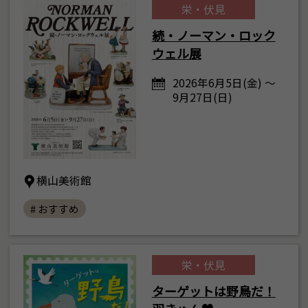
栄・伏見
続・ノーマン・ロック
ウェル展
2026年6月5日(金) ～
9月27日(日)
横山美術館
# おすすめ
栄・伏見
ターゲットは野鳥だ！