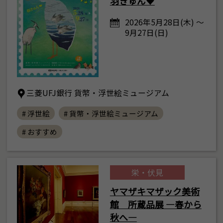
羽きゅん♥
2026年5月28日(木) ～
9月27日(日)
三菱UFJ銀行 貨幣・浮世絵ミュージアム
# 浮世絵
# 貨幣・浮世絵ミュージアム
# おすすめ
栄・伏見
ヤマザキマザック美術
館 所蔵品展 ―春から
秋へ―