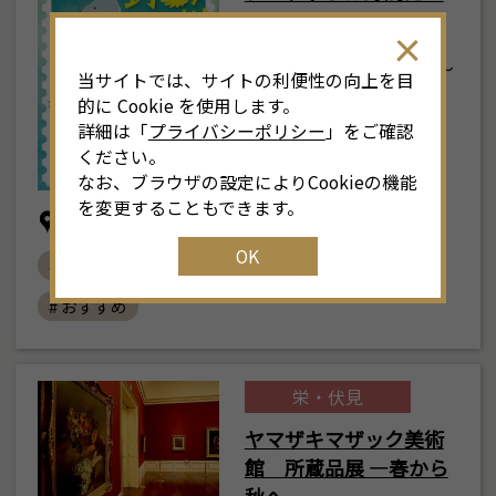
羽きゅん♥
2026年5月28日(木) ～
当サイトでは、サイトの利便性の向上を目
9月27日(日)
的に Cookie を使用します。
詳細は「
プライバシーポリシー
」をご確認
ください。
なお、ブラウザの設定によりCookieの機能
を変更することもできます。
三菱UFJ銀行 貨幣・浮世絵ミュージアム
OK
# 浮世絵
# 貨幣・浮世絵ミュージアム
# おすすめ
栄・伏見
ヤマザキマザック美術
館 所蔵品展 ―春から
秋へ―