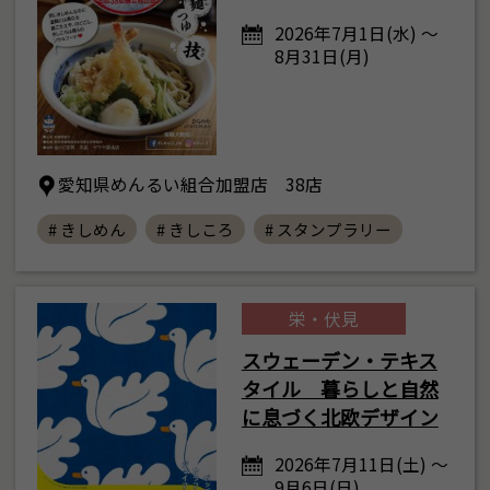
2026年7月1日(水) ～
8月31日(月)
愛知県めんるい組合加盟店 38店
# きしめん
# きしころ
# スタンプラリー
栄・伏見
スウェーデン・テキス
タイル 暮らしと自然
に息づく北欧デザイン
2026年7月11日(土) ～
9月6日(日)