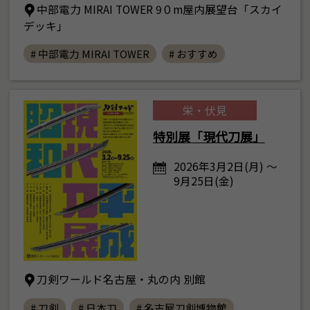
中部電力 MIRAI TOWER 9０m屋内展望台「スカイ
デッキ」
# 中部電力 MIRAI TOWER
# おすすめ
栄・伏見
特別展「現代刀展」
2026年3月2日(月) ～
9月25日(金)
刀剣ワールド名古屋・丸の内 別館
# 刀剣
# 日本刀
# 名古屋刀剣博物館