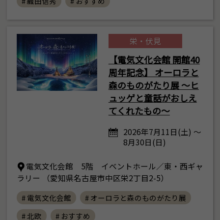
# 織田信秀
# おすすめ
栄・伏見
【電気文化会館 開館40
周年記念】 オーロラと
森のものがたり展 ～ヒ
ュッゲと童話がおしえ
てくれたもの～
2026年7月11日(土) ～
8月30日(日)
電気文化会館 5階 イベントホール／東・西ギャ
ラリー （愛知県名古屋市中区栄2丁目2-5）
# 電気文化会館
# オーロラと森のものがたり展
# 北欧
# おすすめ