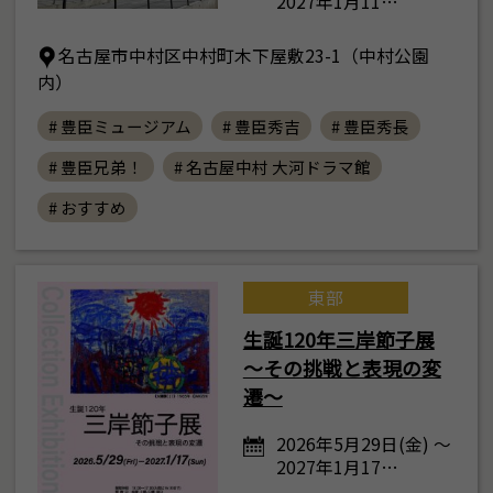
2027年1月11…
名古屋市中村区中村町木下屋敷23-1（中村公園
内）
# 豊臣ミュージアム
# 豊臣秀吉
# 豊臣秀長
# 豊臣兄弟！
# 名古屋中村 大河ドラマ館
# おすすめ
東部
生誕120年三岸節子展
～その挑戦と表現の変
遷～
2026年5月29日(金) ～
2027年1月17…