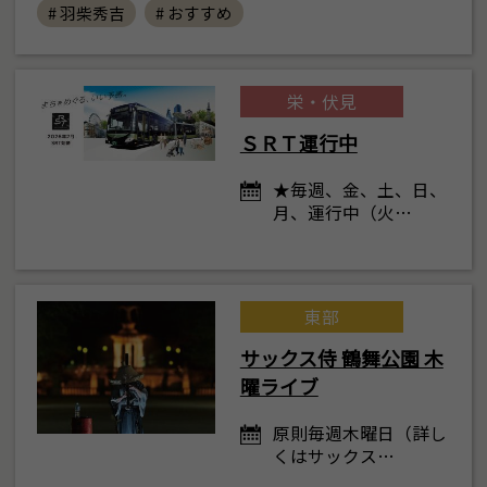
# 羽柴秀吉
# おすすめ
栄・伏見
ＳＲＴ運行中
★毎週、金、土、日、
月、運行中（火…
東部
サックス侍 鶴舞公園 木
曜ライブ
原則毎週木曜日（詳し
くはサックス…