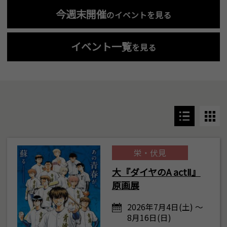
今週末開催
のイベントを見る
イベント一覧
を見る
栄・伏見
大『ダイヤのA actⅡ』
原画展
2026年7月4日(土) ～
8月16日(日)