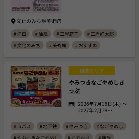
文化のみち堀美術館
# 洋画
# 油絵
# 三岸節子
# 三岸好太郎
# 文化のみち
# 美術館
# おすすめ
複数エリア
やみつきなごやめしき
っぷ
2026年7月16日(木) ～
2027年2月28…
# 市バス
# 地下鉄
# やみつき
# なごやめし
# やみつきなごやめし
# おでかけ
# 観光