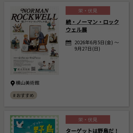
栄・伏見
続・ノーマン・ロック
ウェル展
2026年6月5日(金) ～
9月27日(日)
横山美術館
# おすすめ
栄・伏見
ターゲットは野鳥だ！