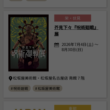
栄・伏見
芥見下々『呪術廻戦』
展
2026年7月4日(土) ～
8月30日(日)
松坂屋美術館・松坂屋名古屋店 南館７階
# 呪術廻戦
# 松坂屋美術館
東部