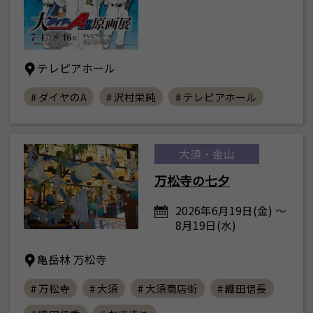
テレピアホール
# ダイヤのA
# 沢村栄純
# テレピアホール
大須・金山
万松寺の七夕
2026年6月19日(金) ～
8月19日(水)
亀岳林 万松寺
# 万松寺
# 大須
# 大須商店街
# 織田信長