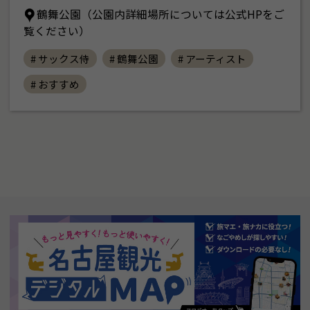
鶴舞公園（公園内詳細場所については公式HPをご
覧ください）
# サックス侍
# 鶴舞公園
# アーティスト
# おすすめ