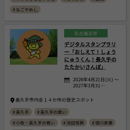
# なごやめし
名古屋近郊
デジタルスタンプラリ
ー「おしえて！しょう
にゅうくん！長久手の
たたかいさんぽ」
2026年4月21日(火) ～
2027年3月31…
長久手市内全１４か所の歴史スポット
# 長久手
# 長久手の戦い
# 小牧・長久手の戦い
# 池田恒興
# 徳川家康