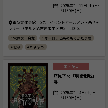
2026年7月11日(土) ～
8月30日(日)
電気文化会館 5階 イベントホール／東・西ギャ
ラリー （愛知県名古屋市中区栄2丁目2-5）
# 電気文化会館
# オーロラと森のものがたり展
# 北欧
# おすすめ
栄・伏見
芥見下々『呪術廻戦』
展
2026年7月4日(土) ～
8月30日(日)