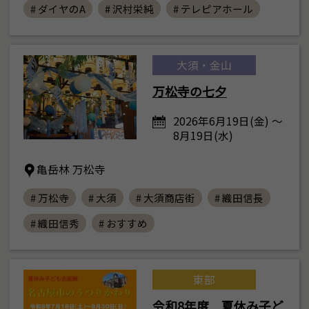
# ダイヤのA
# 沢村栄純
# テレピアホール
大須・金山
万松寺の七夕
2026年6月19日(金) ～
8月19日(水)
亀岳林 万松寺
# 万松寺
# 大須
# 大須商店街
# 織田信長
# 織田信秀
# おすすめ
東部
令和8年度 夏休み子ど