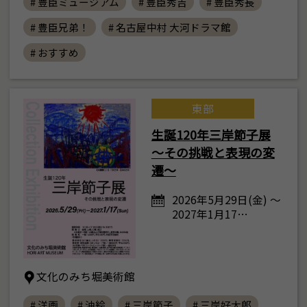
# 豊臣ミュージアム
# 豊臣秀吉
# 豊臣秀長
# 豊臣兄弟！
# 名古屋中村 大河ドラマ館
# おすすめ
東部
生誕120年三岸節子展
～その挑戦と表現の変
遷～
2026年5月29日(金) ～
2027年1月17…
文化のみち堀美術館
# 洋画
# 油絵
# 三岸節子
# 三岸好太郎