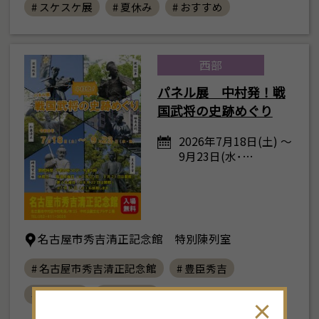
# スケスケ展
# 夏休み
# おすすめ
西部
パネル展 中村発！戦
国武将の史跡めぐり
2026年7月18日(土) ～
9月23日(水･…
名古屋市秀吉清正記念館 特別陳列室
# 名古屋市秀吉清正記念館
# 豊臣秀吉
# 加藤清正
# おすすめ