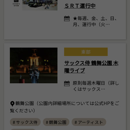
ＳＲＴ運行中
★毎週、金、土、日、
月、運行中（火…
東部
サックス侍 鶴舞公園 木
曜ライブ
原則毎週木曜日（詳し
くはサックス…
鶴舞公園（公園内詳細場所については公式HPをご
覧ください）
# サックス侍
# 鶴舞公園
# アーティスト