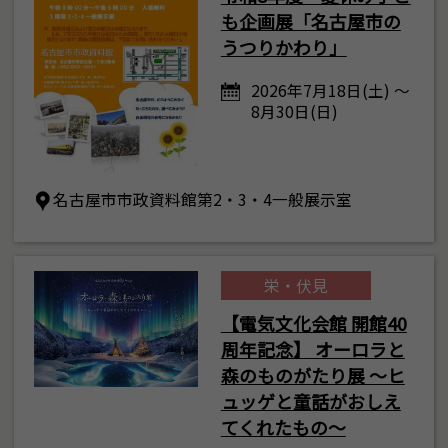
も企画展「名古屋市の
うつりかわり」
2026年7月18日(土) ～
8月30日(日)
名古屋市市政資料館第2・3・4一般展示室
栄・伏見
【電気文化会館 開館40
周年記念】 オーロラと
森のものがたり展 ～ヒ
ュッゲと童話がおしえ
てくれたもの～