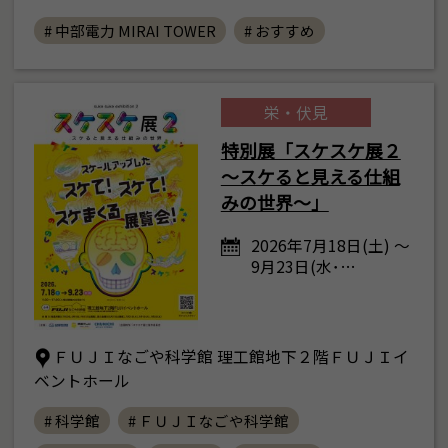
# 中部電力 MIRAI TOWER
# おすすめ
栄・伏見
特別展「スケスケ展２
～スケると見える仕組
みの世界～」
2026年7月18日(土) ～
9月23日(水･…
ＦＵＪＩなごや科学館 理工館地下２階ＦＵＪＩイ
ベントホール
# 科学館
# ＦＵＪＩなごや科学館