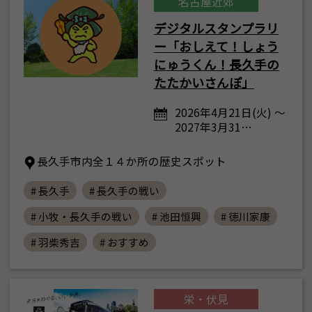
名古屋近郊
デジタルスタンプラリ
ー「おしえて！しょう
にゅうくん！長久手の
たたかいさんぽ」
2026年4月21日(火) ～
2027年3月31…
長久手市内全１４か所の歴史スポット
# 長久手
# 長久手の戦い
# 小牧・長久手の戦い
# 池田恒興
# 徳川家康
# 羽柴秀吉
# おすすめ
栄・伏見