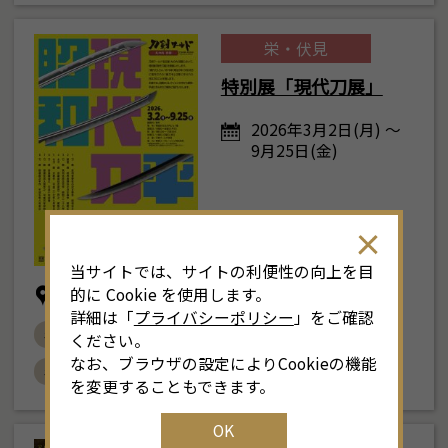
栄・伏見
特別展「現代刀展」
2026年3月2日(月) ～
9月25日(金)
当サイトでは、サイトの利便性の向上を目
刀剣ワールド名古屋・丸の内 別館
的に Cookie を使用します。
詳細は「
プライバシーポリシー
」をご確認
# 刀剣
# 日本刀
# 名古屋刀剣博物館
ください。
なお、ブラウザの設定によりCookieの機能
# 現代刀
# おすすめ
を変更することもできます。
OK