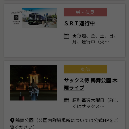
栄・伏見
ＳＲＴ運行中
★毎週、金、土、日、
月、運行中（火…
東部
サックス侍 鶴舞公園 木
曜ライブ
原則毎週木曜日（詳し
くはサックス…
鶴舞公園（公園内詳細場所については公式HPをご
覧ください）