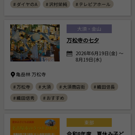
# ダイヤのA
# 沢村栄純
# テレピアホール
大須・金山
万松寺の七夕
2026年6月19日(金) ～
8月19日(水)
亀岳林 万松寺
# 万松寺
# 大須
# 大須商店街
# 織田信長
# 織田信秀
# おすすめ
東部
令和8年度 夏休み子ど