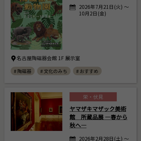
2026年7月21日(火) ～
10月2日(金)
名古屋陶磁器会館 1F 展示室
# 陶磁器
# 文化のみち
# おすすめ
栄・伏見
ヤマザキマザック美術
館 所蔵品展 ―春から
秋へ―
2026年2月28日(土) ～