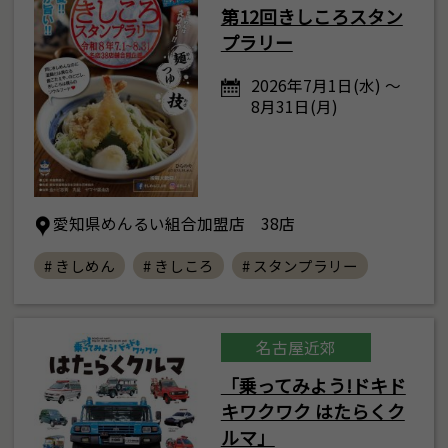
第12回きしころスタン
プラリー
2026年7月1日(水) ～
8月31日(月)
愛知県めんるい組合加盟店 38店
# きしめん
# きしころ
# スタンプラリー
名古屋近郊
「乗ってみよう!ドキド
キワクワク はたらくク
ルマ」