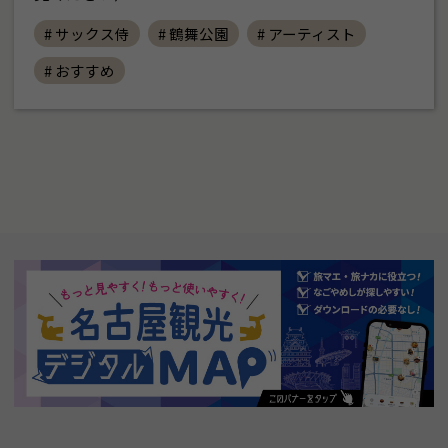
# サックス侍
# 鶴舞公園
# アーティスト
# おすすめ