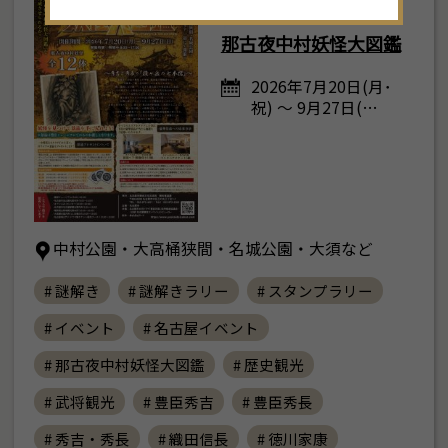
複数エリア
那古夜中村妖怪大図鑑
2026年7月20日(月･
祝) ～ 9月27日(…
中村公園・大高桶狭間・名城公園・大須など
# 謎解き
# 謎解きラリー
# スタンプラリー
# イベント
# 名古屋イベント
# 那古夜中村妖怪大図鑑
# 歴史観光
# 武将観光
# 豊臣秀吉
# 豊臣秀長
# 秀吉・秀長
# 織田信長
# 徳川家康