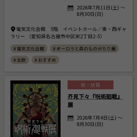
2026年7月11日(土) ～
8月30日(日)
電気文化会館 5階 イベントホール／東・西ギャ
ラリー （愛知県名古屋市中区栄2丁目2-5）
# 電気文化会館
# オーロラと森のものがたり展
# 北欧
# おすすめ
栄・伏見
芥見下々『呪術廻戦』
展
2026年7月4日(土) ～
8月30日(日)