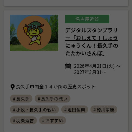
名古屋近郊
デジタルスタンプラリ
ー「おしえて！しょう
にゅうくん！長久手の
たたかいさんぽ」
2026年4月21日(火) ～
2027年3月31…
長久手市内全１４か所の歴史スポット
# 長久手
# 長久手の戦い
# 小牧・長久手の戦い
# 池田恒興
# 徳川家康
# 羽柴秀吉
# おすすめ