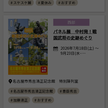
# スケスケ展
# 夏休み
# おすすめ
西部
パネル展 中村発！戦
国武将の史跡めぐり
2026年7月18日(土) ～
9月23日(水･…
名古屋市秀吉清正記念館 特別陳列室
# 名古屋市秀吉清正記念館
# 豊臣秀吉
# 加藤清正
# おすすめ