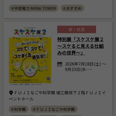
# 中部電力 MIRAI TOWER
# おすすめ
栄・伏見
特別展「スケスケ展２
～スケると見える仕組
みの世界～」
2026年7月18日(土) ～
9月23日(水･…
ＦＵＪＩなごや科学館 理工館地下２階ＦＵＪＩイ
ベントホール
# 科学館
# ＦＵＪＩなごや科学館