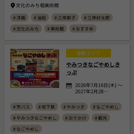
文化のみち堀美術館
# 洋画
# 油絵
# 三岸節子
# 三岸好太郎
# 文化のみち
# 美術館
# おすすめ
複数エリア
やみつきなごやめしき
っぷ
2026年7月16日(木) ～
2027年2月28…
# 市バス
# 地下鉄
# やみつき
# なごやめし
# やみつきなごやめし
# おでかけ
# 観光
# なごやめし