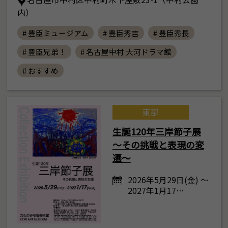
内）
# 豊臣ミュージアム
# 豊臣秀吉
# 豊臣秀長
# 豊臣兄弟！
# 名古屋中村 大河ドラマ館
# おすすめ
東部
生誕120年三岸節子展
～その挑戦と表現の変
遷～
2026年5月29日(金) ～
2027年1月17…