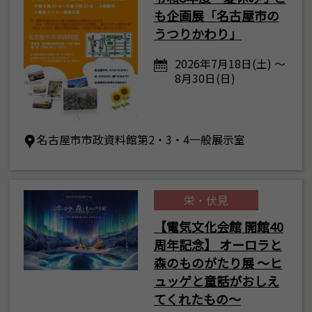
も企画展「名古屋市の
うつりかわり」
2026年7月18日(土) ～
8月30日(日)
名古屋市市政資料館第2・3・4一般展示室
栄・伏見
【電気文化会館 開館40
周年記念】 オーロラと
森のものがたり展 ～ヒ
ュッゲと童話がおしえ
てくれたもの～