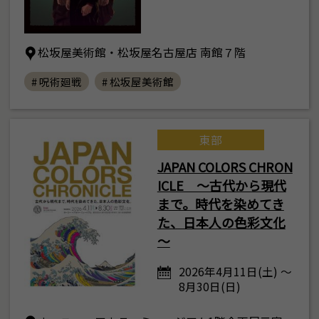
松坂屋美術館・松坂屋名古屋店 南館７階
# 呪術廻戦
# 松坂屋美術館
東部
JAPAN COLORS CHRON
ICLE ～古代から現代
まで。時代を染めてき
た、日本人の色彩文化
～
2026年4月11日(土) ～
8月30日(日)