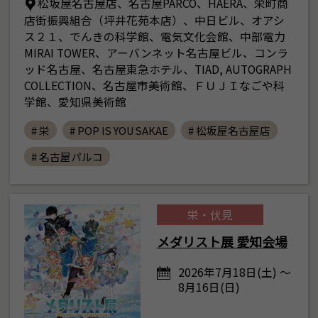
松坂屋名古屋店、名古屋PARCO、HAERA、栄町商
店街振興組合（坪井花苑本店）、中日ビル、オアシ
ス２１、でんきの科学館、電気文化会館、中部電力
MIRAI TOWER、アーバンネット名古屋ビル、コンラ
ッド名古屋、名古屋東急ホテル、TIAD, AUTOGRAPH
COLLECTION、名古屋市美術館、ＦＵＪＩなごや科
学館、愛知県美術館
# 栄
# POP IS YOU SAKAE
# 松坂屋名古屋店
# 名古屋パルコ
栄・伏見
メダリスト展 愛知会場
2026年7月18日(土) ～
8月16日(日)