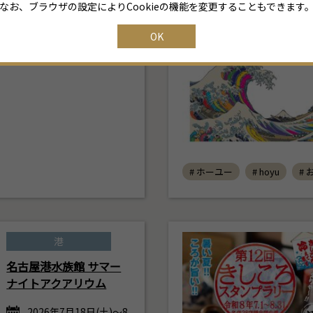
なお、ブラウザの設定によりCookieの機能を変更することもできます
2026年7月4日(土) ～ 8月30
日(日)
OK
松坂屋美術館・松坂屋名古屋
店 南館７階
# ホーユー
# hoyu
#
港
名古屋港水族館 サマー
ナイトアクアリウム
2026年7月18日(土)～8