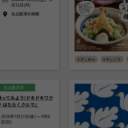
月31日(月)
名古屋港水族館
# きしめん
# きしころ
名古屋近郊
乗ってみよう!ドキドキワク
ク はたらくクルマ」
2026年7月17日(金) ～ 9月6
日(日)