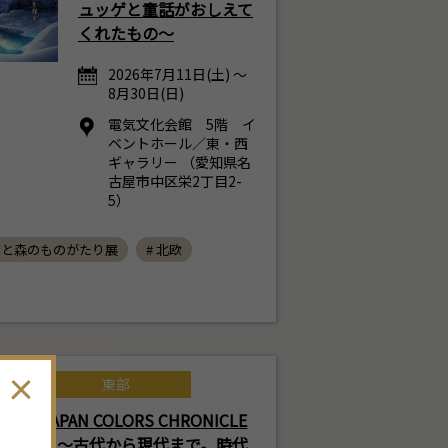
ュッゲと童話がおしえて
くれたもの～
2026年7月11日(土) ～
8月30日(日)
電気文化会館 5階 イ
ベントホール／東・西
ギャラリー （愛知県名
古屋市中区栄2丁目2-
5）
ラと森のものがたり展
# 北欧
東部
JAPAN COLORS CHRONICLE
～古代から現代まで。時代