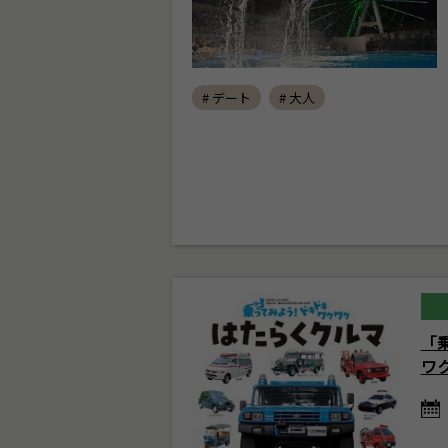
# デート
# 大人
「
ワ