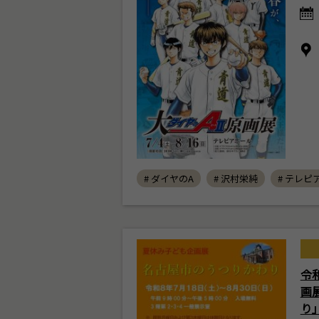
# ダイヤのA
# 沢村栄純
# テレピ
令
画
り