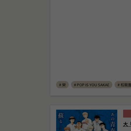
# 栄
# POP IS YOU SAKAE
# 松坂
大『