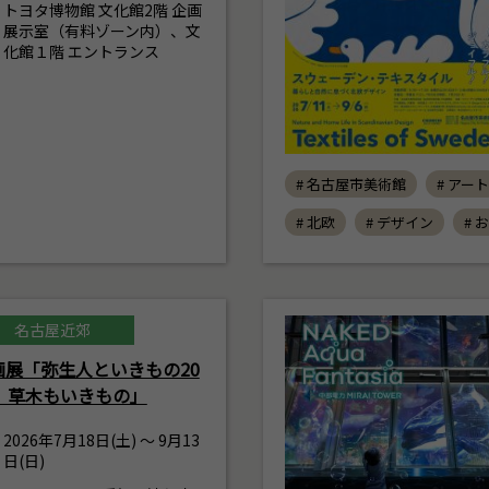
トヨタ博物館 文化館2階 企画
展示室（有料ゾーン内）、文
化館１階 エントランス
# 名古屋市美術館
# アート
# 北欧
# デザイン
# 
名古屋近郊
画展「弥生人といきもの20
6 草木もいきもの」
2026年7月18日(土) ～ 9月13
日(日)