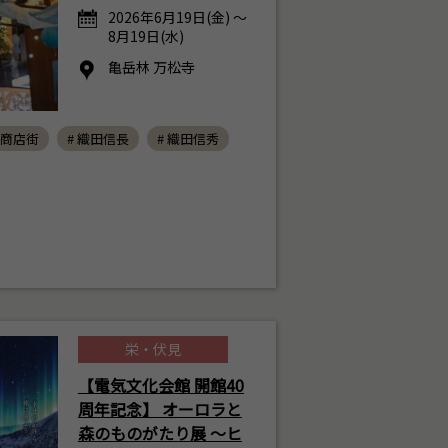
2026年6月19日(金) ～
8月19日(水)
亀岳林 万松寺
須商店街
# 織田信長
# 織田信秀
栄・伏見
【電気文化会館 開館40
周年記念】 オーロラと
森のものがたり展 ～ヒ