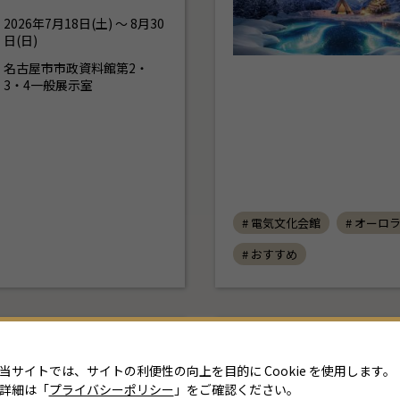
2026年7月18日(土) ～ 8月30
日(日)
名古屋市市政資料館第2・
3・4一般展示室
# 電気文化会館
# オーロ
# おすすめ
栄・伏見
当サイトでは、サイトの利便性の向上を目的に Cookie を使用します。
見下々『呪術廻戦』展
詳細は「
プライバシーポリシー
」をご確認ください。