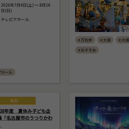
2026年7月4日(土) ～ 8月16
日(日)
テレピアホール
# 万松寺
# 大須
# 大
# おすすめ
アホール
東部
和8年度 夏休み子ども企
展「名古屋市のうつりかわ
」