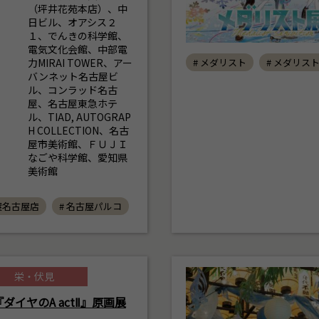
（坪井花苑本店）、中
日ビル、オアシス２
１、でんきの科学館、
電気文化会館、中部電
力MIRAI TOWER、アー
# メダリスト
# メダリス
バンネット名古屋ビ
ル、コンラッド名古
屋、名古屋東急ホテ
ル、TIAD, AUTOGRAP
H COLLECTION、名古
屋市美術館、ＦＵＪＩ
なごや科学館、愛知県
美術館
屋名古屋店
# 名古屋パルコ
栄・伏見
ダイヤのA actⅡ』原画展