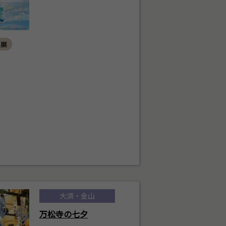
ト展
大須・金山
万松寺の七夕