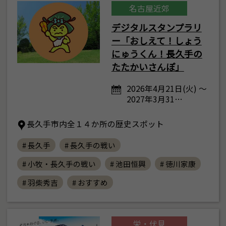
名古屋近郊
デジタルスタンプラリ
ー「おしえて！しょう
にゅうくん！長久手の
たたかいさんぽ」
2026年4月21日(火) ～
2027年3月31…
長久手市内全１４か所の歴史スポット
# 長久手
# 長久手の戦い
# 小牧・長久手の戦い
# 池田恒興
# 徳川家康
# 羽柴秀吉
# おすすめ
栄・伏見