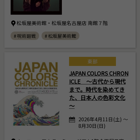
松坂屋美術館・松坂屋名古屋店 南館７階
# 呪術廻戦
# 松坂屋美術館
東部
JAPAN COLORS CHRON
ICLE ～古代から現代
まで。時代を染めてき
た、日本人の色彩文化
～
2026年4月11日(土) ～
8月30日(日)