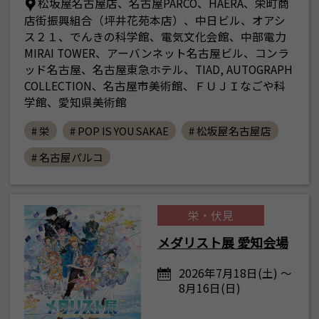
松坂屋名古屋店、名古屋PARCO、HAERA、栄町商
店街振興組合（坪井花苑本店）、中日ビル、オアシ
ス２１、でんきの科学館、電気文化会館、中部電力
MIRAI TOWER、アーバンネット名古屋ビル、コンラ
ッド名古屋、名古屋東急ホテル、TIAD, AUTOGRAPH
COLLECTION、名古屋市美術館、ＦＵＪＩなごや科
学館、愛知県美術館
# 栄
# POP IS YOU SAKAE
# 松坂屋名古屋店
# 名古屋パルコ
栄・伏見
メダリスト展 愛知会場
2026年7月18日(土) ～
8月16日(日)