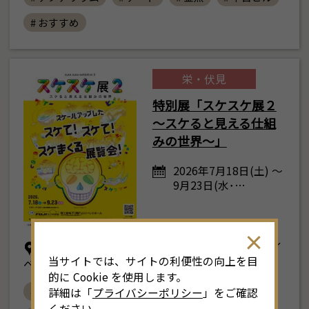
# おすすめ
栄・伏見
特別展「スケスケ展２
～スケると見える仕組
みの世界～」
2026年7月18日(土) ～
9月23日(水･…
ＦＵＪＩなごや科学館 理工館地下２階ＦＵＪＩイ
当サイトでは、サイトの利便性の向上を目
ベントホール
的に Cookie を使用します。
# 科学館
# ＦＵＪＩなごや科学館
詳細は「
プライバシーポリシー
」をご確認
ください。