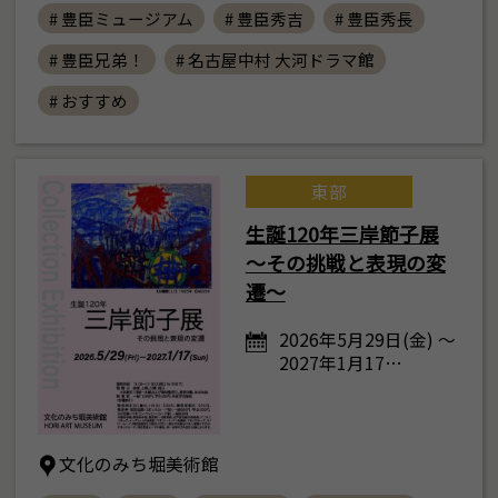
# 豊臣ミュージアム
# 豊臣秀吉
# 豊臣秀長
# 豊臣兄弟！
# 名古屋中村 大河ドラマ館
# おすすめ
東部
生誕120年三岸節子展
～その挑戦と表現の変
遷～
2026年5月29日(金) ～
2027年1月17…
文化のみち堀美術館