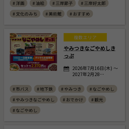
# 洋画
# 油絵
# 三岸節子
# 三岸好太郎
# 文化のみち
# 美術館
# おすすめ
複数エリア
やみつきなごやめしき
っぷ
2026年7月16日(木) ～
2027年2月28…
# 市バス
# 地下鉄
# やみつき
# なごやめし
# やみつきなごやめし
# おでかけ
# 観光
# なごやめし