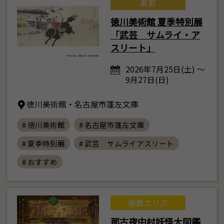
東部
徳川美術館 夏季特別展
「武芸 サムライ・ア
スリート」
2026年7月25日(土) ～
9月27日(日)
徳川美術館・名古屋市蓬左文庫
# 徳川美術館
# 名古屋市蓬左文庫
# 夏季特別展
# 武芸 サムライアスリート
# おすすめ
複数エリア
那古夜中村妖怪大図鑑