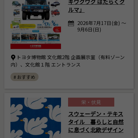
キワクワク はたらくク
ルマ」
2026年7月17日(金) ～
9月6日(日)
トヨタ博物館 文化館2階 企画展示室（有料ゾーン
内）、文化館１階 エントランス
# おすすめ
栄・伏見
スウェーデン・テキス
タイル 暮らしと自然
に息づく北欧デザイン