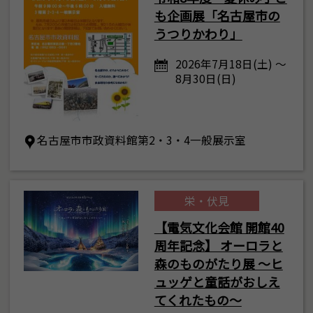
も企画展「名古屋市の
うつりかわり」
2026年7月18日(土) ～
8月30日(日)
名古屋市市政資料館第2・3・4一般展示室
栄・伏見
【電気文化会館 開館40
周年記念】 オーロラと
森のものがたり展 ～ヒ
ュッゲと童話がおしえ
てくれたもの～