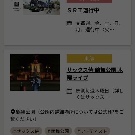
ＳＲＴ運行中
★毎週、金、土、日、
月、運行中（火…
東部
サックス侍 鶴舞公園 木
曜ライブ
原則毎週木曜日（詳し
くはサックス…
鶴舞公園（公園内詳細場所については公式HPをご
覧ください）
# サックス侍
# 鶴舞公園
# アーティスト