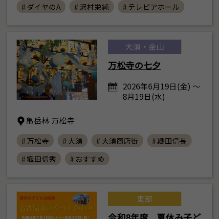
# ダイヤのA
# 沢村栄純
# テレピアホール
大須・金山
万松寺の七夕
2026年6月19日(金) ～
8月19日(水)
亀岳林 万松寺
# 万松寺
# 大須
# 大須商店街
# 織田信長
# 織田信秀
# おすすめ
東部
令和8年度 夏休み子ど