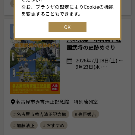
# スケスケ展
# 夏休み
# おすすめ
なお、ブラウザの設定によりCookieの機能
を変更することもできます。
OK
西部
パネル展 中村発！戦
国武将の史跡めぐり
2026年7月18日(土) ～
9月23日(水･…
名古屋市秀吉清正記念館 特別陳列室
# 名古屋市秀吉清正記念館
# 豊臣秀吉
# 加藤清正
# おすすめ