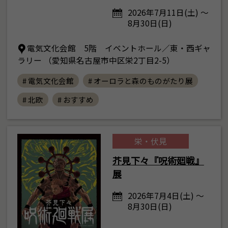
2026年7月11日(土) ～
8月30日(日)
電気文化会館 5階 イベントホール／東・西ギャ
ラリー （愛知県名古屋市中区栄2丁目2-5）
# 電気文化会館
# オーロラと森のものがたり展
# 北欧
# おすすめ
栄・伏見
芥見下々『呪術廻戦』
展
2026年7月4日(土) ～
8月30日(日)