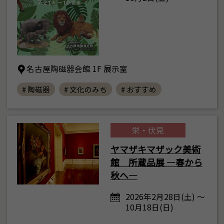
名古屋陶磁器会館 1F 展示室
# 陶磁器
# 文化のみち
# おすすめ
栄・伏見
ヤマザキマザック美術
館 所蔵品展 ―春から
秋へ―
2026年2月28日(土) ～
10月18日(日)