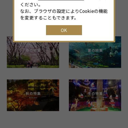
ください。
その他のシーズン特集
なお、ブラウザの設定によりCookieの機能
を変更することもできます。
Back Number
OK