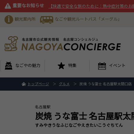
重要なお知らせ
【快適で安全な旅のために：熱中症対策のお
観光案内所
なごや観光ルートバス「メーグル」
なごやの魅力
特集
イベント
トップページ
グルメ
炭焼 うな富士 名古屋駅太閤口店
名古屋駅
炭焼 うな富士 名古屋駅太
すみやきうなふじなごやえきたいこうぐちてん