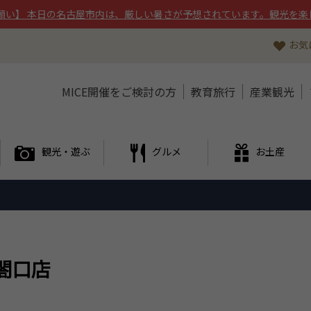
願い】 本日の名古屋市内は、厳しい暑さが予想されています。観光を楽
お気
MICE開催をご検討の方
教育旅行
産業観光
観光・遊ぶ
グルメ
お土産
閤口店