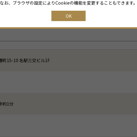
なお、ブラウザの設定によりCookieの機能を変更することもできます
OK
15-10 名駅三交ビル1F
歩約1分