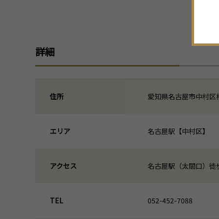
詳細
住所
愛知県名古屋市中村区椿町
エリア
名古屋駅【中村区】
アクセス
名古屋駅（太閤口）徒
TEL
052-452-7088