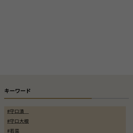
キーワード
#守口漬
#守口大根
#若菜