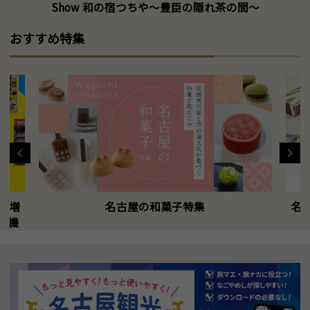
Show 和の宿つちや～豊臣の隠れ茶の間～
おすすめ特集
に増
名古屋の和菓子特集
名
販機