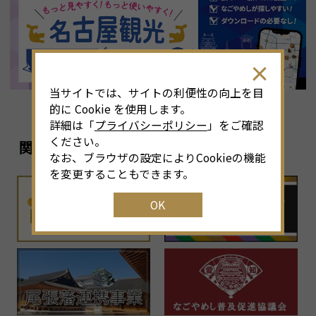
8
月
<<
2026年
>>
土
日
月
火
水
木
金
土
4
26
27
28
29
30
31
1
3
当サイトでは、サイトの利便性の向上を目
11
2
3
4
5
6
7
8
6
的に Cookie を使用します。
詳細は「
プライバシーポリシー
」をご確認
18
9
10
11
12
13
14
15
1
ください。
関連リンク
なお、ブラウザの設定によりCookieの機能
25
16
17
18
19
20
21
22
2
を変更することもできます。
OK
1
23
24
25
26
27
28
29
2
30
31
1
2
3
4
5