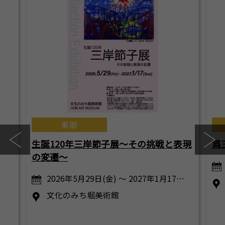
東部
生誕120年三岸節子展～その挑戦と表現
爲
の変遷～
2026年5月29日(金) ～ 2027年1月17…
文化のみち堀美術館