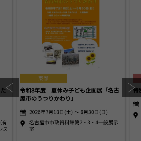
東部
はた
令和8年度 夏休み子ども企画展「名古
特
屋市のうつりかわり」
2026年7月18日(土) ～ 8月30日(日)
（有
名古屋市市政資料館第2・3・4一般展示
ンス
室