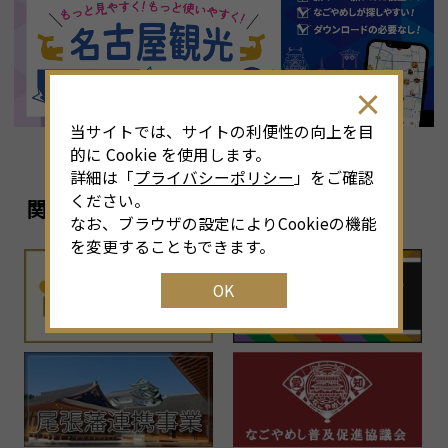
8
月
<<
2026年
>>
土
日
月
火
水
木
金
土
4
26
27
28
29
30
31
1
3
当サイトでは、サイトの利便性の向上を目
11
2
3
4
5
6
7
8
6
的に Cookie を使用します。
詳細は「
プライバシーポリシー
」をご確認
18
9
10
11
12
13
14
15
1
ください。
関連リンク
なお、ブラウザの設定によりCookieの機能
25
16
17
18
19
20
21
22
2
を変更することもできます。
OK
1
23
24
25
26
27
28
29
2
30
31
1
2
3
4
5