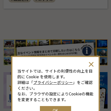
8
月
<<
2026年
>>
土
日
月
火
水
木
金
土
4
26
27
28
29
30
31
1
3
当サイトでは、サイトの利便性の向上を目
11
2
3
4
5
6
7
8
6
的に Cookie を使用します。
詳細は「
プライバシーポリシー
」をご確認
18
9
10
11
12
13
14
15
1
ください。
なお、ブラウザの設定によりCookieの機能
25
16
17
18
19
20
21
22
2
を変更することもできます。
OK