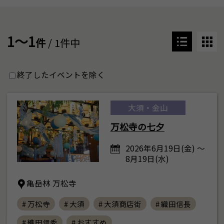
1～1
件
/ 1件中
終了したイベントを除く
大須・金山
万松寺の七夕
2026年6月19日(金) ～
8月19日(水)
亀岳林 万松寺
# 万松寺
# 大須
# 大須商店街
# 織田信長
# 織田信秀
# おすすめ