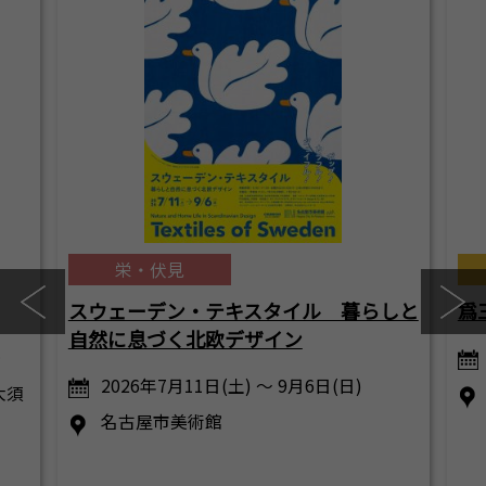
栄・伏見
スウェーデン・テキスタイル 暮らしと
爲
自然に息づく北欧デザイン
…
2026年7月11日(土) ～ 9月6日(日)
大須
名古屋市美術館