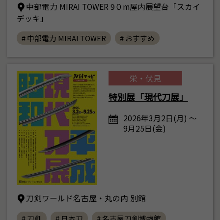
中部電力 MIRAI TOWER 9０m屋内展望台「スカイ
デッキ」
# 中部電力 MIRAI TOWER
# おすすめ
栄・伏見
特別展「現代刀展」
2026年3月2日(月) ～
9月25日(金)
刀剣ワールド名古屋・丸の内 別館
# 刀剣
# 日本刀
# 名古屋刀剣博物館