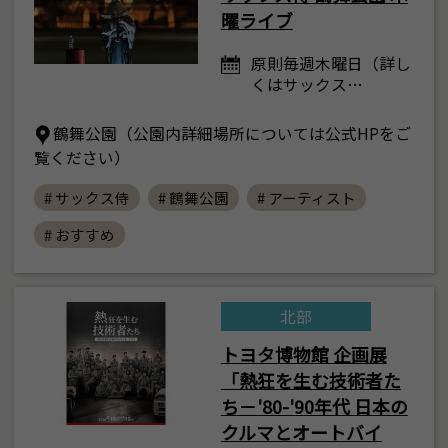
曜ライブ
原則毎週木曜日（詳し
くはサックス…
鶴舞公園（公園内詳細場所については公式HPをご
覧ください）
# サックス侍
# 鶴舞公園
# アーティスト
# おすすめ
北部
トヨタ博物館 企画展
「熱狂を生む技術者た
ち－'80-'90年代 日本の
クルマとオートバイ