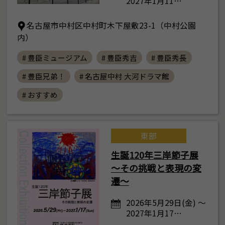
2027年1月11…
名古屋市中村区中村町木下屋敷23-1（中村公園
内）
# 豊臣ミュージアム
# 豊臣秀吉
# 豊臣秀長
# 豊臣兄弟！
# 名古屋中村 大河ドラマ館
# おすすめ
東部
生誕120年三岸節子展
～その挑戦と表現の変
遷～
2026年5月29日(金) ～
2027年1月17…