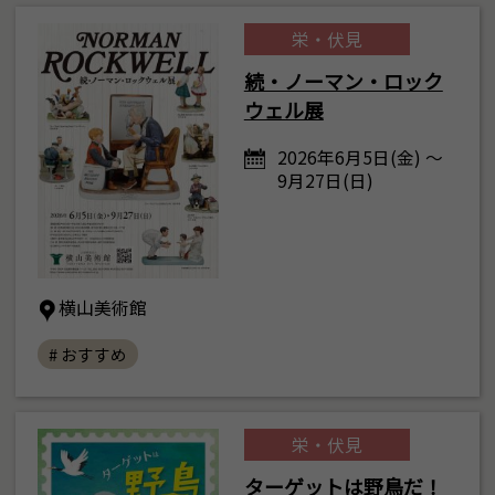
栄・伏見
続・ノーマン・ロック
ウェル展
2026年6月5日(金) ～
9月27日(日)
横山美術館
# おすすめ
栄・伏見
ターゲットは野鳥だ！