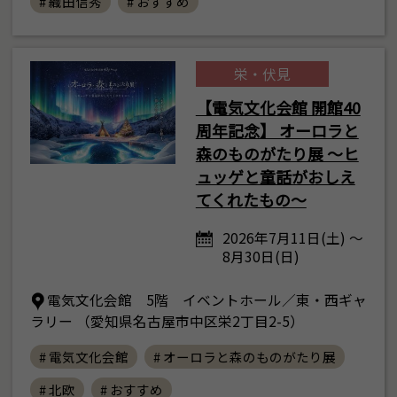
# 織田信秀
# おすすめ
栄・伏見
【電気文化会館 開館40
周年記念】 オーロラと
森のものがたり展 ～ヒ
ュッゲと童話がおしえ
てくれたもの～
2026年7月11日(土) ～
8月30日(日)
電気文化会館 5階 イベントホール／東・西ギャ
ラリー （愛知県名古屋市中区栄2丁目2-5）
# 電気文化会館
# オーロラと森のものがたり展
# 北欧
# おすすめ