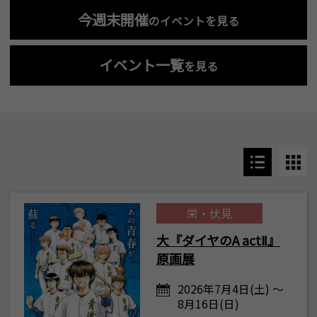
今週末開催
のイベントを見る
イベント一覧
を見る
栄・伏見
大『ダイヤのA actⅡ』
原画展
2026年7月4日(土) ～
8月16日(日)