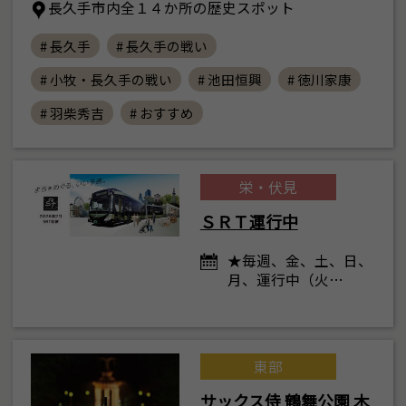
長久手市内全１４か所の歴史スポット
# 長久手
# 長久手の戦い
# 小牧・長久手の戦い
# 池田恒興
# 徳川家康
# 羽柴秀吉
# おすすめ
栄・伏見
ＳＲＴ運行中
★毎週、金、土、日、
月、運行中（火…
東部
サックス侍 鶴舞公園 木