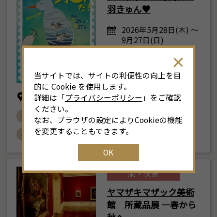
羽きゅん♥
2026年5月28日(木) ～
9月27日(日)
当サイトでは、サイトの利便性の向上を目
的に Cookie を使用します。
三菱UFJ銀行 貨幣・浮世絵ミュージアム
詳細は「
プライバシーポリシー
」をご確認
ください。
# 浮世絵
# 貨幣・浮世絵ミュージアム
なお、ブラウザの設定によりCookieの機能
を変更することもできます。
# おすすめ
OK
栄・伏見
ヤマザキマザック美術
館 所蔵品展 ―春から
秋へ―