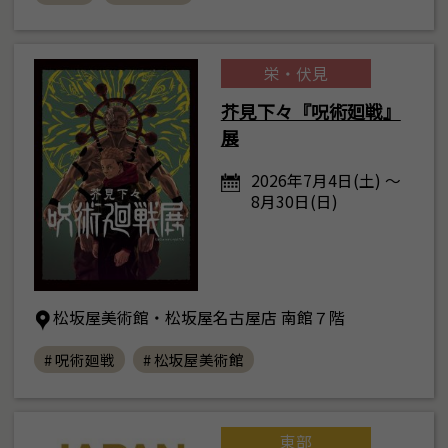
栄・伏見
芥見下々『呪術廻戦』
展
2026年7月4日(土) ～
8月30日(日)
松坂屋美術館・松坂屋名古屋店 南館７階
# 呪術廻戦
# 松坂屋美術館
東部