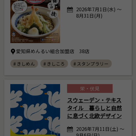
2026年7月1日(水) ～
8月31日(月)
愛知県めんるい組合加盟店 38店
# きしめん
# きしころ
# スタンプラリー
栄・伏見
スウェーデン・テキス
タイル 暮らしと自然
に息づく北欧デザイン
2026年7月11日(土) ～
9月6日(日)