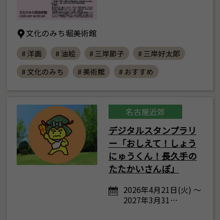
文化のみち堀美術館
# 洋画
# 油絵
# 三岸節子
# 三岸好太郎
# 文化のみち
# 美術館
# おすすめ
名古屋近郊
デジタルスタンプラリ
ー「おしえて！しょう
にゅうくん！長久手の
たたかいさんぽ」
2026年4月21日(火) ～
2027年3月31…