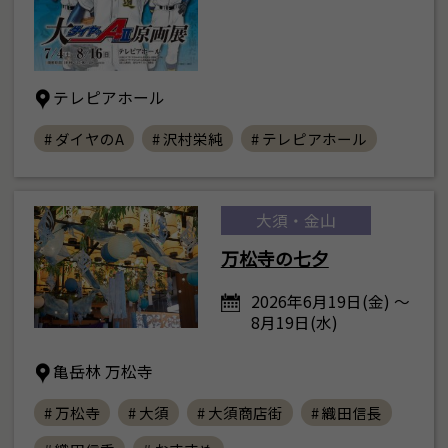
テレピアホール
# ダイヤのA
# 沢村栄純
# テレピアホール
大須・金山
万松寺の七夕
2026年6月19日(金) ～
8月19日(水)
亀岳林 万松寺
# 万松寺
# 大須
# 大須商店街
# 織田信長