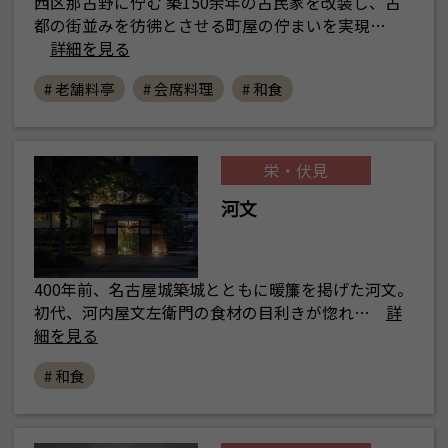
西区那古野に佇む 築150余年の古民家を改装し、古
都の街並みを彷彿とさせる町屋の佇まいを実現…
詳細を見る
# 老舗料亭
# 会席料理
# 和食
栄・伏見
河文
400年前、名古屋城築城とともに暖簾を掲げた河文。
初代、河内屋文左衛門の食材の目利きが惚れ…
詳
細を見る
# 和食