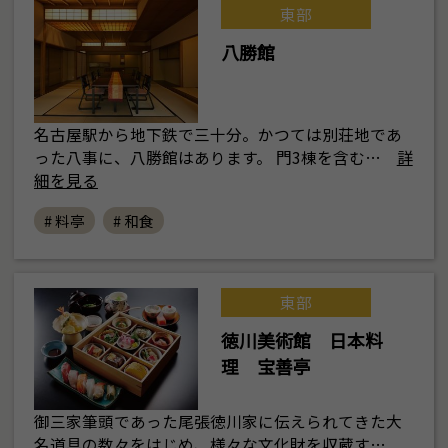
東部
八勝館
名古屋駅から地下鉄で三十分。かつては別荘地であ
った八事に、八勝館はあります。 門3棟を含む…
詳
細を見る
# 料亭
# 和食
東部
徳川美術館 日本料
理 宝善亭
御三家筆頭であった尾張徳川家に伝えられてきた大
名道具の数々をはじめ、様々な文化財を収蔵す…