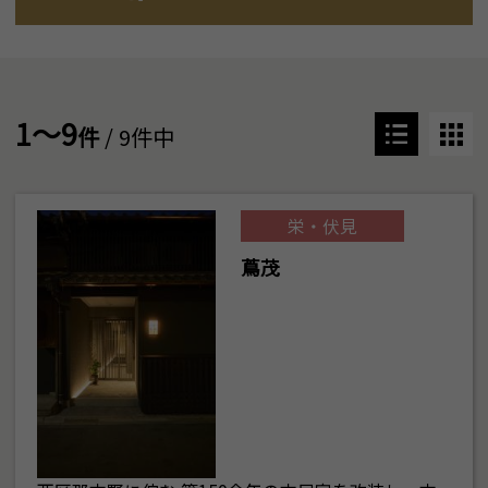
1～9
件
/ 9件中
栄・伏見
蔦茂