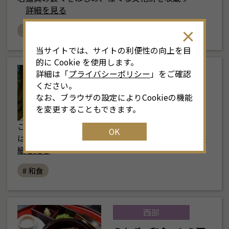
詳細を見る
# 和食
当サイトでは、サイトの利便性の向上を目
的に Cookie を使用します。
南部
詳細は「
プライバシーポリシー
」をご確認
ください。
賀城園
なお、ブラウザの設定によりCookieの機能
を変更することもできます。
ここ夜寒の里は、名古屋市の旧別荘地。 「賀城園」
OK
は、もと当地の豪族が明治37年頃に建てた別…
詳
細を見る
# 和食
西部