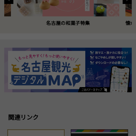
名古屋の和菓子特集
懐か
関連リンク