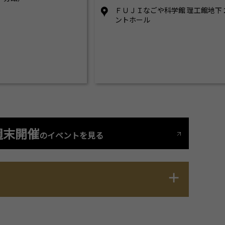
ＦＵＪＩなごや科学館 理工館地下
ントホール
週末開催
のイベントを見る