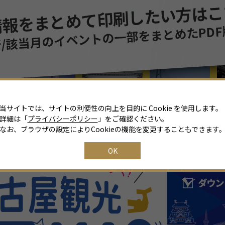
8
月
2026年
日
月
火
水
木
金
土
26
27
28
29
30
31
1
2
3
4
5
6
7
8
当サイトでは、サイトの利便性の向上を目的に Cookie を使用します。
詳細は「
プライバシーポリシー
」をご確認ください。
9
10
11
12
13
14
15
なお、ブラウザの設定によりCookieの機能を変更することもできます
16
17
18
19
20
21
22
OK
23
24
25
26
27
28
29
30
31
1
2
3
4
5