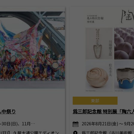
東部
ん中祭り
爲三郎記念館 特別展「陶六
～30日(日)、11月…
2026年8月21日(金) ～ 9月2
0日(日)】 久屋大通公園エディオン
爲三郎記念館（古川美術館