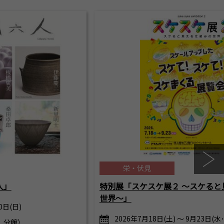
栄・伏見
人」
特別展「スケスケ展２ ～スケると
世界～」
0日(日)
2026年7月18日(土) ～ 9月23日(水
 分館）