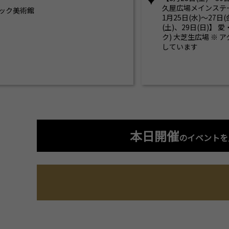
久屋広場メインステ
ック美術館
1月25日(水)～27日(
(土)、29日(日)】
ク) 大芝生広場 ※
しています
本日開催
のイベントを