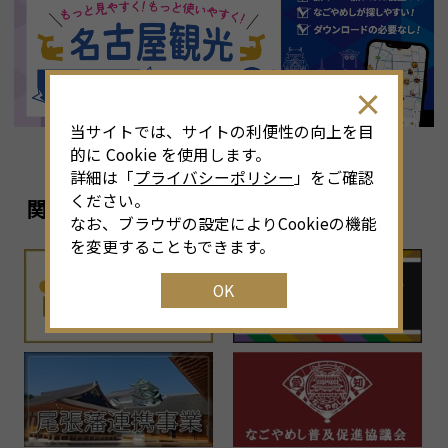
8
月
<<
2026年
>>
土
日
月
火
水
木
金
土
4
26
27
28
29
30
31
1
3
当サイトでは、サイトの利便性の向上を目
11
2
3
4
5
6
7
8
6
的に Cookie を使用します。
詳細は「
プライバシーポリシー
」をご確認
18
9
10
11
12
13
14
15
1
ください。
関連リンク
なお、ブラウザの設定によりCookieの機能
25
16
17
18
19
20
21
22
2
を変更することもできます。
OK
1
23
24
25
26
27
28
29
2
30
31
1
2
3
4
5