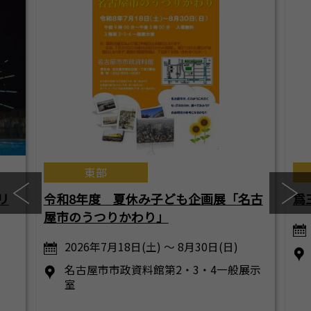
東部
リ
令和8年度 夏休み子ども企画展「名古
爲
屋市のうつりかわり」
2026年7月18日(土) ～ 8月30日(日)
名古屋市市政資料館第2・3・4一般展示
室