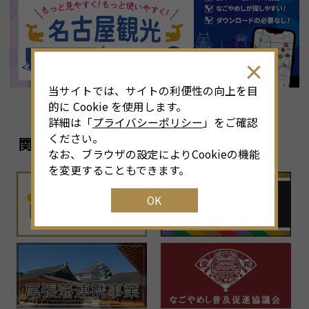
8
月
<<
2026年
>>
土
日
月
火
水
木
金
土
4
26
27
28
29
30
31
1
3
当サイトでは、サイトの利便性の向上を目
11
2
3
4
5
6
7
8
6
的に Cookie を使用します。
詳細は「
プライバシーポリシー
」をご確認
18
9
10
11
12
13
14
15
1
ください。
関連リンク
なお、ブラウザの設定によりCookieの機能
25
16
17
18
19
20
21
22
2
を変更することもできます。
OK
1
23
24
25
26
27
28
29
2
30
31
1
2
3
4
5