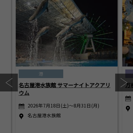
港
名古屋港水族館 サマーナイトアクアリ
万
ウム
2026年7月18日(土)～8月31日(月)
名古屋港水族館