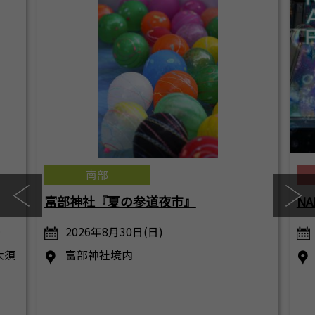
南部
富部神社『夏の参道夜市』
NA
…
2026年8月30日(日)
大須
富部神社境内