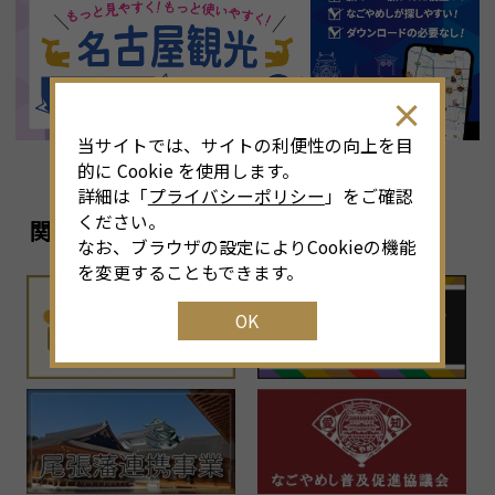
8
月
<<
2026年
>>
土
日
月
火
水
木
金
土
4
26
27
28
29
30
31
1
3
当サイトでは、サイトの利便性の向上を目
11
2
3
4
5
6
7
8
6
的に Cookie を使用します。
詳細は「
プライバシーポリシー
」をご確認
18
9
10
11
12
13
14
15
1
ください。
関連リンク
なお、ブラウザの設定によりCookieの機能
25
16
17
18
19
20
21
22
2
を変更することもできます。
OK
1
23
24
25
26
27
28
29
2
30
31
1
2
3
4
5