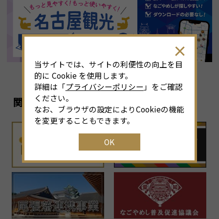
8
月
<<
2026年
>>
土
日
月
火
水
木
金
土
4
26
27
28
29
30
31
1
3
当サイトでは、サイトの利便性の向上を目
11
2
3
4
5
6
7
8
6
的に Cookie を使用します。
詳細は「
プライバシーポリシー
」をご確認
18
9
10
11
12
13
14
15
1
ください。
関連リンク
なお、ブラウザの設定によりCookieの機能
25
16
17
18
19
20
21
22
2
を変更することもできます。
OK
1
23
24
25
26
27
28
29
2
30
31
1
2
3
4
5