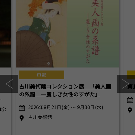
東部
古川美術館コレクション展 「美人画
第
の系譜 ―麗しき女性のすがた」
…
2026年8月21日(金) ～ 9月30日(水)
は公
古川美術館