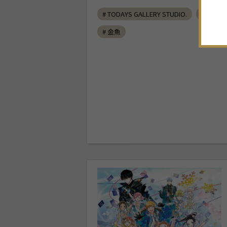
# TODAYS GALLERY STUDIO.
# ペン
19
20
21
22
23
24
25
# 金魚
26
27
28
29
30
31
1