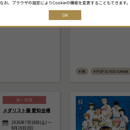
なお、ブラウザの設定によりCookieの機能を変更することもできます
ぎょ展
# ペンギン
16
17
18
19
20
21
22
OK
23
24
25
26
27
28
29
30
31
1
2
3
4
5
# 栄
# POP IS YOU SAKAE
栄・伏見
メダリスト展 愛知会場
2026年7月18日(土) ～
8月16日(日)