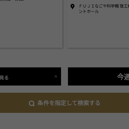
ＦＵＪＩなごや科学館 理
ントホール
今
見る
条件を指定して検索する