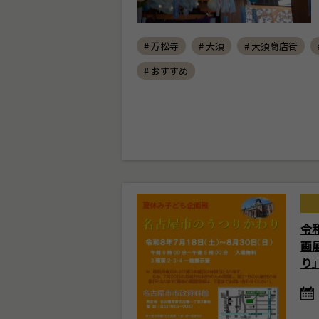
# 万松寺
# 大須
# 大須商店街
# おすすめ
令
画
り