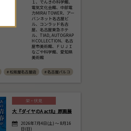
１、でんきの科学館、
。
電気文化会館、中部電
20
21
22
23
24
25
26
力MIRAI TOWER、アー
バンネット名古屋ビ
ル、コンラッド名古
27
28
29
30
1
2
3
屋、名古屋東急ホテ
ル、TIAD, AUTOGRAP
H COLLECTION、名古
屋市美術館、ＦＵＪＩ
なごや科学館、愛知県
美術館
# 松坂屋名古屋店
# 名古屋パルコ
栄・伏見
大『ダイヤのA actⅡ』原画展
2026年7月4日(土) ～ 8月16
日(日)