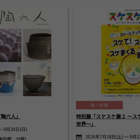
栄・伏見
「陶六人」
特別展「スケスケ展２ ～ス
世界～」
～ 9月20日(日)
2026年7月18日(土) ～ 9月
美術館 分館）