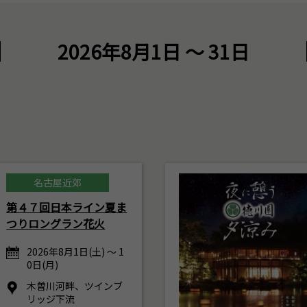
2026年8月1日 ～ 31日
名古屋近郊
第４７回日本ライン夏ま
つりロングラン花火
2026年8月1日(土) ～ 1
0日(月)
木曽川河畔、ツインブ
リッジ下流