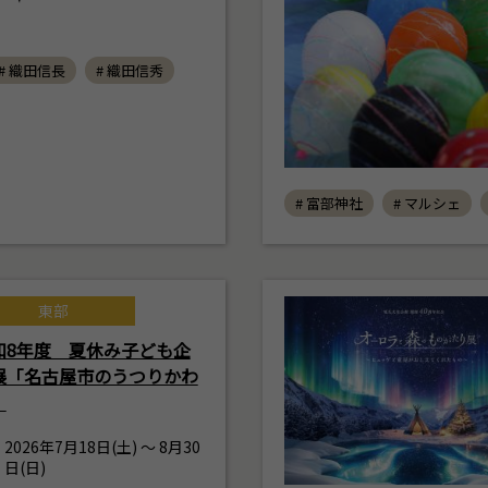
# 織田信長
# 織田信秀
# 富部神社
# マルシェ
東部
和8年度 夏休み子ども企
展「名古屋市のうつりかわ
」
2026年7月18日(土) ～ 8月30
日(日)