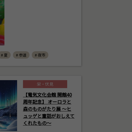
# 夏
# 参道
# 夜市
栄・伏見
【電気文化会館 開館40
周年記念】 オーロラと
森のものがたり展 ～ヒ
ュッゲと童話がおしえて
くれたもの～