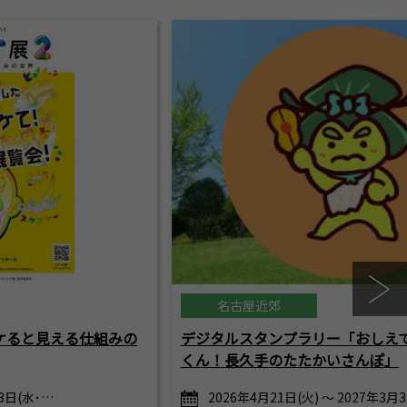
名古屋近郊
ケると見える仕組みの
デジタルスタンプラリー「おしえ
くん！長久手のたたかいさんぽ」
23日(水･…
2026年4月21日(火) ～ 2027年3月