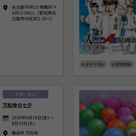
名古屋PARCO 南館9F P
ARCO HALL（愛知県名
古屋市中区栄3-29-1）
# ダイヤのA
# 沢村栄純
大須・金山
万松寺の七夕
2026年6月19日(金) ～
8月19日(水)
亀岳林 万松寺