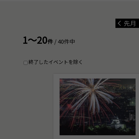
先月
1～20
件
/ 40件中
終了したイベントを除く