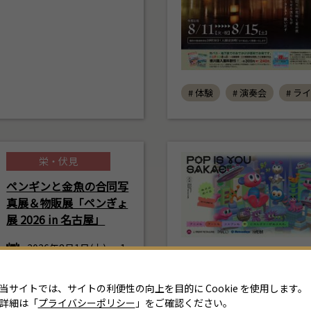
# 体験
# 演奏会
# ラ
栄・伏見
8
ペンギンと金魚の合同写
月
2026年
真展＆物販展「ペンぎょ
日
月
火
水
木
金
土
展 2026 in 名古屋」
26
27
28
29
30
31
1
2026年8月1日(土) ～ 1
6日(日)
2
3
4
5
6
7
8
TODAYS GALLERY ST
当サイトでは、サイトの利便性の向上を目的に Cookie を使用します。
UDIO.NAGOYA
詳細は「
プライバシーポリシー
」をご確認ください。
9
10
11
12
13
14
15