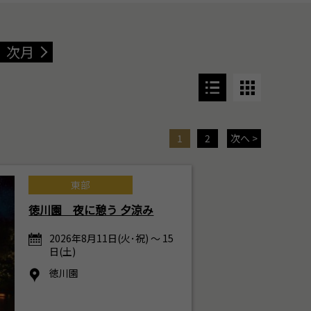
次月
1
2
次へ >
東部
徳川園 夜に憩う 夕涼み
2026年8月11日(火･祝) ～ 15
日(土)
徳川園