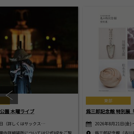
東部
公園 木曜ライブ
爲三郎記念館 特別展
日（詳しくはサックス…
2026年8月21日(金) 
園内詳細場所については公式HPをご覧
爲三郎記念館（古川