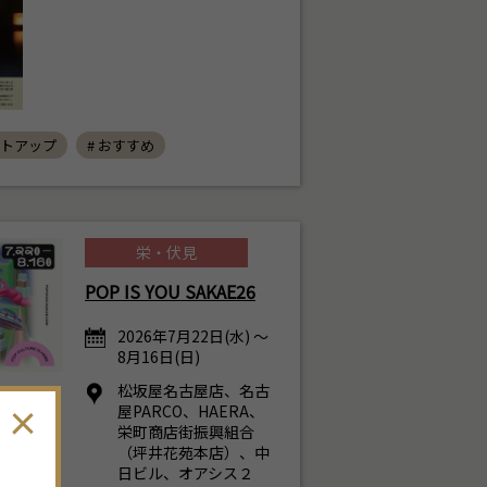
イトアップ
# おすすめ
栄・伏見
9
POP IS YOU SAKAE26
月
2026年
2026年7月22日(水) ～
日
月
火
水
木
金
土
8月16日(日)
30
31
1
2
3
4
5
松坂屋名古屋店、名古
屋PARCO、HAERA、
6
7
8
9
10
11
12
栄町商店街振興組合
（坪井花苑本店）、中
日ビル、オアシス２
13
14
15
16
17
18
19