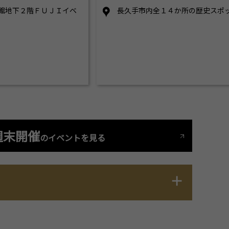
工館地下２階ＦＵＪＩイベ
長久手市内全１４か所の歴史スポ
週末開催
のイベントを見る