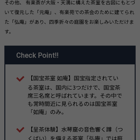
その他、 有楽斎が大阪・天満に構えた茶室を古図にもとづ
いて復元した「元庵」、有楽苑での茶会のために建てられ
た「弘庵」があり、四季折々の庭園をお楽しみいただけま
す。
Check Point!!
【国宝茶室 如庵】国宝指定されてい
る茶室は、国内に3つだけで、国宝茶
席三名席と呼ばれています。その中で
も常時間近に見られるのは国宝茶室
「如庵」のみ。
【呈茶体験】水琴窟の音色響く蹲（つ
くばい）を備える茶室「弘庵」では庭