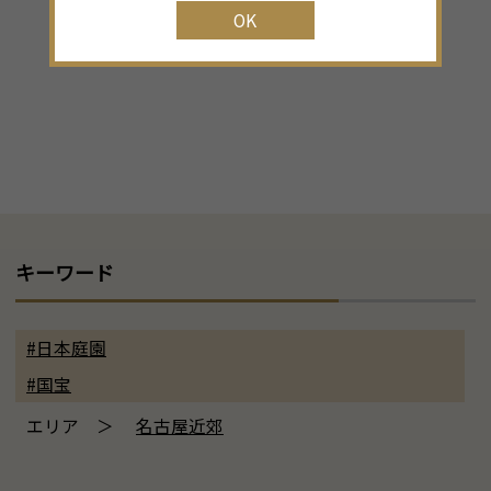
OK
キーワード
#日本庭園
#国宝
エリア ＞
名古屋近郊