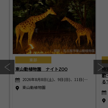
東部
東山動植物園 ナイトZOO
特
歌
2026年8月8日(土)、9日(日)、11日(…
る
東山動植物園