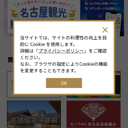
8
月
<<
2026年
>>
土
日
月
火
水
木
金
土
4
26
27
28
29
30
31
1
3
当サイトでは、サイトの利便性の向上を目
11
2
3
4
5
6
7
8
6
的に Cookie を使用します。
詳細は「
プライバシーポリシー
」をご確認
18
9
10
11
12
13
14
15
1
ください。
関連リンク
なお、ブラウザの設定によりCookieの機能
25
16
17
18
19
20
21
22
2
を変更することもできます。
OK
1
23
24
25
26
27
28
29
2
30
31
1
2
3
4
5