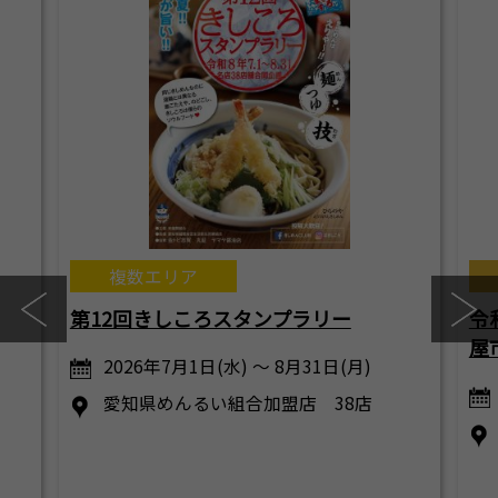
複数エリア
第12回きしころスタンプラリー
令
屋
2026年7月1日(水) ～ 8月31日(月)
愛知県めんるい組合加盟店 38店