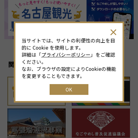
8
月
<<
2026年
>>
土
日
月
火
水
木
金
土
4
26
27
28
29
30
31
1
3
当サイトでは、サイトの利便性の向上を目
11
2
3
4
5
6
7
8
6
的に Cookie を使用します。
詳細は「
プライバシーポリシー
」をご確認
18
9
10
11
12
13
14
15
1
ください。
関連リンク
なお、ブラウザの設定によりCookieの機能
25
16
17
18
19
20
21
22
2
を変更することもできます。
OK
1
23
24
25
26
27
28
29
2
30
31
1
2
3
4
5