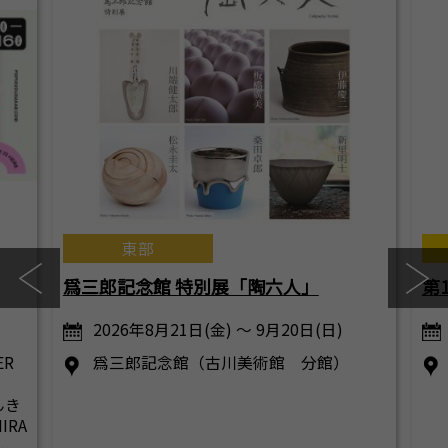
東部
爲三郎記念館 特別展「陶六人」
第
2026年8月21日(金) ～ 9月20日(日)
ER
爲三郎記念館（古川美術館 分館）
んき
RA
ル、