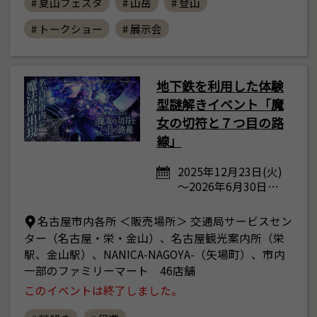
# 夏山フェスタ
# 山岳
# 登山
# トークショー
# 展示会
地下鉄を利用した体験
型謎解きイベント「魔
女の切符と７つ目の路
線」
2025年12月23日(火)
～2026年6月30日…
名古屋市内各所 ＜販売場所＞ 交通局サービスセン
ター（名古屋・栄・金山）、名古屋観光案内所（栄
駅、金山駅）、NANICA-NAGOYA-（矢場町）、市内
一部のファミリーマート 46店舗
このイベントは終了しました。