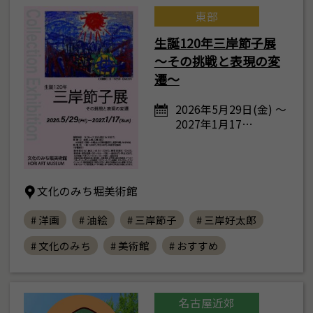
東部
生誕120年三岸節子展
～その挑戦と表現の変
遷～
2026年5月29日(金) ～
2027年1月17…
文化のみち堀美術館
# 洋画
# 油絵
# 三岸節子
# 三岸好太郎
# 文化のみち
# 美術館
# おすすめ
名古屋近郊