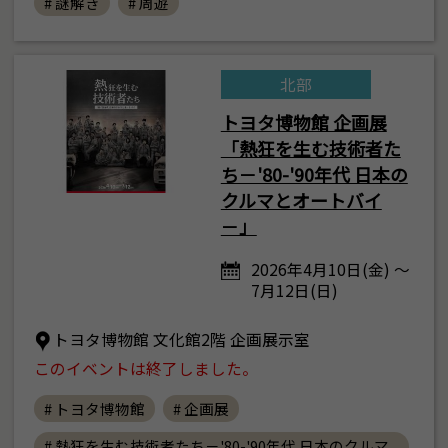
# 謎解き
# 周遊
北部
トヨタ博物館 企画展
「熱狂を生む技術者た
ち－'80-'90年代 日本の
クルマとオートバイ
－」
2026年4月10日(金) ～
7月12日(日)
トヨタ博物館 文化館2階 企画展示室
このイベントは終了しました。
# トヨタ博物館
# 企画展
# 熱狂を生む技術者たち－'80-'90年代 日本のクルマ