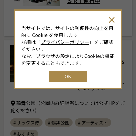
ＳＲＴ運行中
土
日
月
火
水
木
金
土
★毎週、金、土、日、
4
26
27
28
29
30
31
1
3
月、運行中（火…
当サイトでは、サイトの利便性の向上を目
11
2
3
4
5
6
7
8
6
的に Cookie を使用します。
詳細は「
プライバシーポリシー
」をご確認
18
9
10
11
12
13
14
15
1
ください。
東部
なお、ブラウザの設定によりCookieの機能
サックス侍 鶴舞公園 木
25
16
17
18
19
20
21
22
2
を変更することもできます。
曜ライブ
OK
1
23
24
25
26
27
28
29
2
原則毎週木曜日（詳し
くはサックス…
30
31
1
2
3
4
5
鶴舞公園（公園内詳細場所については公式HPをご
覧ください）
# サックス侍
# 鶴舞公園
# アーティスト
# おすすめ