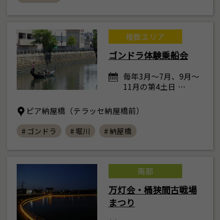
複数エリア
ゴンドラ体験乗船会
毎年3月～7月、9月～
11月の第4土日 …
ピア納屋橋（テラッセ納屋橋前）
# ゴンドラ
# 堀川
# 納屋橋
南部
万灯会・桶狭間古戦場
まつり