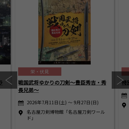
栄・伏見
ラ
戦国武将ゆかりの刀剣～豊臣秀吉・秀
特
長兄弟～
2026年7月11日(土) ～ 9月27日(日)
名古屋刀剣博物館「名古屋刀剣ワール
ド」