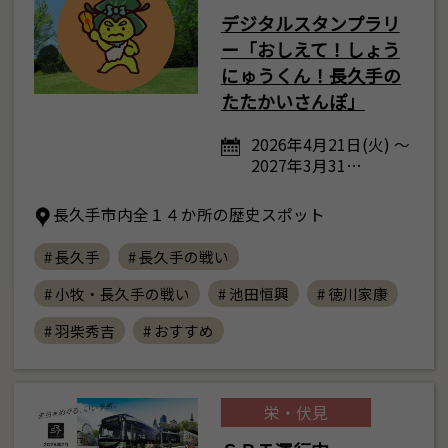
デジタルスタンプラリ
ー「おしえて！しょう
にゅうくん！長久手の
たたかいさんぽ」
2026年4月21日(火) ～
2027年3月31…
長久手市内全１４か所の歴史スポット
# 長久手
# 長久手の戦い
# 小牧・長久手の戦い
# 池田恒興
# 徳川家康
# 羽柴秀吉
# おすすめ
栄・伏見
8
月
<<
2026年
>>