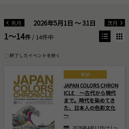
2026年5月1日 ～ 31日
先月
次月
1～14
件
/ 14件中
終了したイベントを除く
東部
JAPAN COLORS CHRON
ICLE ～古代から現代
まで。時代を染めてき
た、日本人の色彩文化
～
2026年4月11日(土) ～