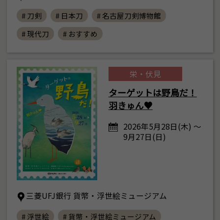
# 刀剣
# 日本刀
# 名古屋刀剣博物館
# 現代刀
# おすすめ
栄・伏見
ターゲットは野鳥だ！
羽きゅん♥
2026年5月28日(木) ～
9月27日(日)
三菱UFJ銀行 貨幣・浮世絵ミュージアム
# 浮世絵
# 貨幣・浮世絵ミュージアム