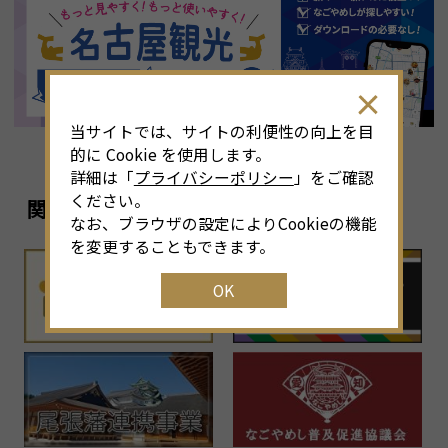
8
月
<<
2026年
>>
土
日
月
火
水
木
金
土
4
26
27
28
29
30
31
1
3
当サイトでは、サイトの利便性の向上を目
11
2
3
4
5
6
7
8
6
的に Cookie を使用します。
詳細は「
プライバシーポリシー
」をご確認
18
9
10
11
12
13
14
15
1
ください。
関連リンク
なお、ブラウザの設定によりCookieの機能
25
16
17
18
19
20
21
22
2
を変更することもできます。
OK
1
23
24
25
26
27
28
29
2
30
31
1
2
3
4
5