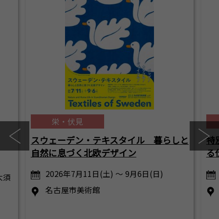
栄・伏見
スウェーデン・テキスタイル 暮らしと
特
自然に息づく北欧デザイン
る
…
2026年7月11日(土) ～ 9月6日(日)
大須
名古屋市美術館