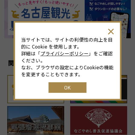
8
月
<<
2026年
>>
土
日
月
火
水
木
金
土
4
26
27
28
29
30
31
1
3
当サイトでは、サイトの利便性の向上を目
11
2
3
4
5
6
7
8
6
的に Cookie を使用します。
詳細は「
プライバシーポリシー
」をご確認
18
9
10
11
12
13
14
15
1
ください。
関連リンク
なお、ブラウザの設定によりCookieの機能
25
16
17
18
19
20
21
22
2
を変更することもできます。
OK
1
23
24
25
26
27
28
29
2
30
31
1
2
3
4
5