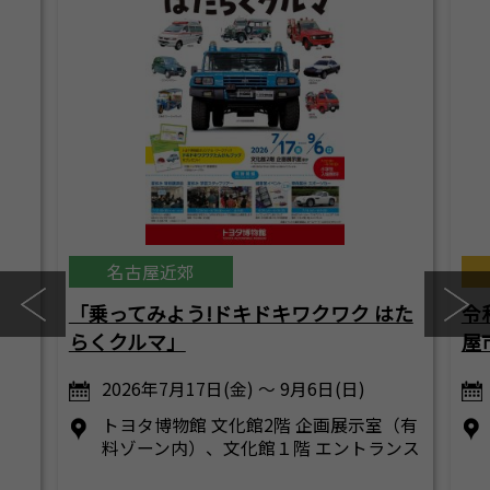
名古屋近郊
「乗ってみよう!ドキドキワクワク はた
令
らくクルマ」
屋
2026年7月17日(金) ～ 9月6日(日)
トヨタ博物館 文化館2階 企画展示室（有
料ゾーン内）、文化館１階 エントランス